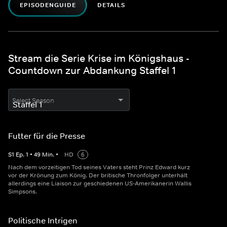
EPISODENGUIDE
DETAILS
Stream die Serie Krise im Königshaus -
Countdown zur Abdankung Staffel 1
Select Season
Futter für die Presse
S
1
Ep.
1
•
49
Min.
•
HD
6
Nach dem vorzeitigen Tod seines Vaters steht Prinz Edward kurz
vor der Krönung zum König. Der britische Thronfolger unterhält
allerdings eine Liaison zur geschiedenen US-Amerikanerin Wallis
Simpsons.
Politische Intrigen