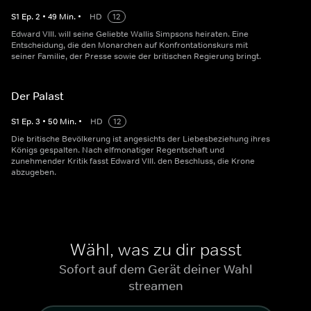
S
1
Ep.
2
•
49
Min.
•
HD
12
Edward VIII. will seine Geliebte Wallis Simpsons heiraten. Eine
Entscheidung, die den Monarchen auf Konfrontationskurs mit
seiner Familie, der Presse sowie der britischen Regierung bringt.
Der Palast
S
1
Ep.
3
•
50
Min.
•
HD
12
Die britische Bevölkerung ist angesichts der Liebesbeziehung ihres
Königs gespalten. Nach elfmonatiger Regentschaft und
zunehmender Kritik fasst Edward VIII. den Beschluss, die Krone
abzugeben.
Wähl, was zu dir passt
Sofort auf dem Gerät deiner Wahl
streamen