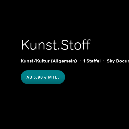
Kunst.Stoff
Kunst/Kultur (Allgemein)
1 Staffel
Sky Docu
AB 5,98 € MTL.