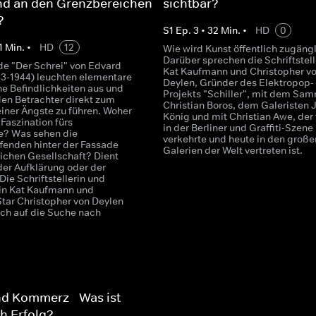
nd an den Grenzbereichen
sichtbar?
?
S
1
Ep.
3
•
32
Min.
•
HD
0
1
Min.
•
HD
12
Wie wird Kunst öffentlich zugäng
Darüber sprechen die Schriftstell
e "Der Schrei" von Edvard
Kat Kaufmann und Christopher v
3-1944) leuchten elementare
Deylen, Gründer des Elektropop-
e Befindlichkeiten aus und
Projekts "Schiller", mit dem Sam
den Betrachter direkt zum
Christian Boros, dem Galeristen 
iner Ängste zu führen. Woher
König und mit Christian Awe, der 
Faszination fürs
in der Berliner und Graffiti-Szene
e? Was sehen die
verkehrte und heute in den große
fenden hinter der Fassade
Galerien der Welt vertreten ist.
lichen Gesellschaft? Dient
der Aufklärung oder der
Die Schriftstellerin und
in Kat Kaufmann und
Star Christopher von Deylen
ch auf die Suche nach
d Kommerz - Was ist
ch Erfolg?