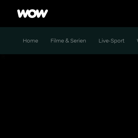
Home
Filme & Serien
Live-Sport