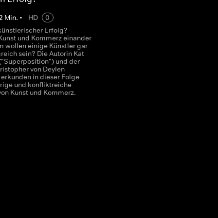
2
Min.
•
HD
0
künstlerischer Erfolg?
Kunst und Kommerz einander
 wollen einige Künstler gar
greich sein? Die Autorin Kat
"Superposition") und der
ristopher von Deylen
) erkunden in dieser Folge
rige und konfliktreiche
 von Kunst und Kommerz.