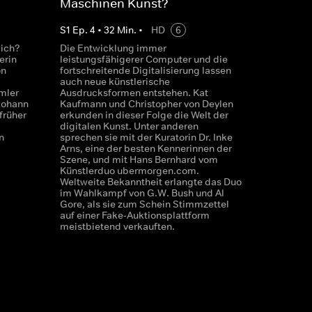
Maschinen Kunst?
S
1
Ep.
4
•
32
Min.
•
HD
6
lich?
Die Entwicklung immer
erin
leistungsfähigerer Computer und die
on
fortschreitende Digitalisierung lassen
auch neue künstlerische
mler
Ausdrucksformen entstehen. Kat
Johann
Kaufmann und Christopher von Deylen
früher
erkunden in dieser Folge die Welt der
digitalen Kunst. Unter anderen
n
sprechen sie mit der Kuratorin Dr. Inke
Arns, eine der besten Kennerinnen der
Szene, und mit Hans Bernhard vom
Künstlerduo ubermorgen.com.
Weltweite Bekanntheit erlangte das Duo
im Wahlkampf von G.W. Bush und Al
Gore, als sie zum Schein Stimmzettel
auf einer Fake-Auktionsplattform
meistbietend verkauften.