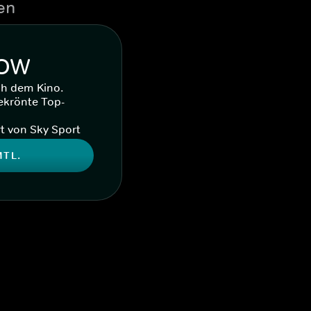
en
WOW
ch dem Kino.
ekrönte Top-
t von Sky Sport
MTL.