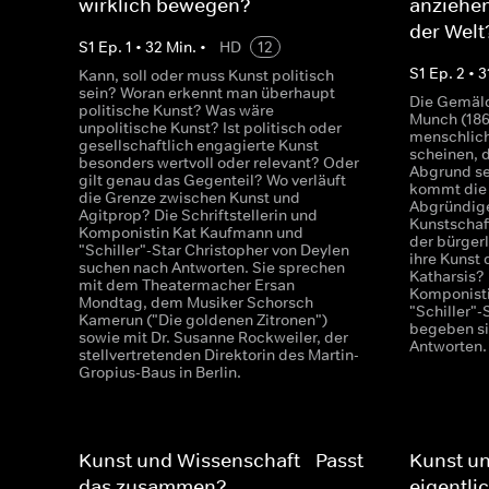
wirklich bewegen?
anziehe
der Welt
S
1
Ep.
1
•
32
Min.
•
HD
12
S
1
Ep.
2
•
3
Kann, soll oder muss Kunst politisch
sein? Woran erkennt man überhaupt
Die Gemäld
politische Kunst? Was wäre
Munch (186
unpolitische Kunst? Ist politisch oder
menschlich
gesellschaftlich engagierte Kunst
scheinen, 
besonders wertvoll oder relevant? Oder
Abgrund se
gilt genau das Gegenteil? Wo verläuft
kommt die 
die Grenze zwischen Kunst und
Abgründig
Agitprop? Die Schriftstellerin und
Kunstschaf
Komponistin Kat Kaufmann und
der bürger
"Schiller"-Star Christopher von Deylen
ihre Kunst 
suchen nach Antworten. Sie sprechen
Katharsis? 
mit dem Theatermacher Ersan
Komponist
Mondtag, dem Musiker Schorsch
"Schiller"-
Kamerun ("Die goldenen Zitronen")
begeben si
sowie mit Dr. Susanne Rockweiler, der
Antworten.
stellvertretenden Direktorin des Martin-
Gropius-Baus in Berlin.
Kunst und Wissenschaft - Passt
Kunst un
das zusammen?
eigentli