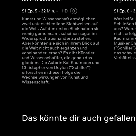
S
1
Ep.
5
•
32
Min.
•
HD
0
S
1
Ep.
6
•
3
Kunst und Wissenschaft ermöglichen
Was heißt 
zwei unterschiedliche Sichtweisen auf
Schließen 
die Welt. Auf den ersten Blick haben sie
aus? Warum
wenig gemeinsam, scheinen sogar im
nicht erfol
Widerspruch zueinander zu stehen.
Kaufmann (
Aber könnten sie sich in ihrem Blick auf
Musiker Ch
die Welt nicht auch ergänzen und
("Schiller"
voneinander lernen? Es gibt Künstler
das schwie
und Wissenschaftler, die genau das
Verhältnis
glauben. Die Autorin Kat Kaufmann und
Christopher von Deylen ("Schiller")
erforschen in dieser Folge die
Wechselwirkungen von Kunst und
Wissenschaft.
Das könnte dir auch gefallen