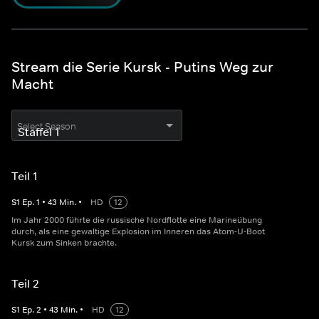
Stream die Serie Kursk - Putins Weg zur
Macht
Select Season
Teil 1
S
1
Ep.
1
•
43
Min.
•
HD
12
Im Jahr 2000 führte die russische Nordflotte eine Marineübung
durch, als eine gewaltige Explosion im Inneren das Atom-U-Boot
Kursk zum Sinken brachte.
Teil 2
S
1
Ep.
2
•
43
Min.
•
HD
12