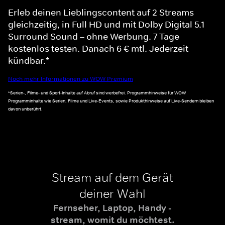
Erleb deinen Lieblingscontent auf 2 Streams
gleichzeitig, in Full HD und mit Dolby Digital 5.1
Surround Sound – ohne Werbung. 7 Tage
kostenlos testen. Danach 6 € mtl. Jederzeit
kündbar.*
Noch mehr Informationen zu WOW Premium
*Serien-, Filme- und Sport-Inhalte auf Abruf sind werbefrei. Programmhinweise für WOW
Programminhalte wie Serien, Filme und Live-Events, sowie Produkthinweise auf Live-Sendern bleiben
davon unberührt.
Stream auf dem Gerät
deiner Wahl
Fernseher, Laptop, Handy -
stream, womit du möchtest.