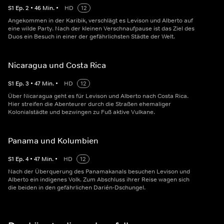
S
1
Ep.
2
•
46
Min.
•
HD
12
Angekommen in der Karibik, verschlägt es Levison und Alberto auf
eine wilde Party. Nach der kleinen Verschnaufpause ist das Ziel des
Duos ein Besuch in einer der gefährlichsten Städte der Welt.
Nicaragua und Costa Rica
S
1
Ep.
3
•
47
Min.
•
HD
12
Über Nicaragua geht es für Levison und Alberto nach Costa Rica.
Hier streifen die Abenteurer durch die Straßen ehemaliger
Kolonialstädte und bezwingen zu Fuß aktive Vulkane.
Panama und Kolumbien
S
1
Ep.
4
•
47
Min.
•
HD
12
Nach der Überquerung des Panamakanals besuchen Levison und
Alberto ein indigenes Volk. Zum Abschluss ihrer Reise wagen sich
die beiden in den gefährlichen Darién-Dschungel.