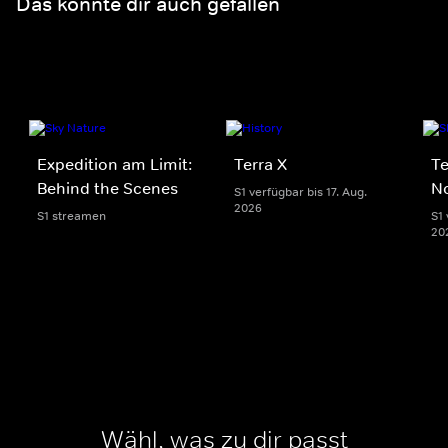
Das könnte dir auch gefallen
Expedition am Limit:
Terra X
Te
Behind the Scenes
N
S1 verfügbar bis 17. Aug.
2026
S1 streamen
S1 
20
Wähl, was zu dir passt