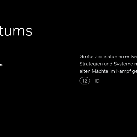
rtums
Große Zivilisationen entw
Strategien und Systeme n
s
alten Mächte im Kampf ge
12
HD