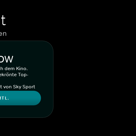
t
en
WOW
ch dem Kino.
ekrönte Top-
t von Sky Sport
MTL.