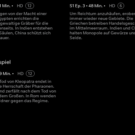
1
Min.
•
HD
12
S
1
Ep.
3
•
48
Min.
•
HD
6
gen von der Macht einer
Um Reichtum anzuhäufen, erobe
Ägypten errichten die
immer wieder neue Gebiete. Die
gewaltige Gräber für die
Griechen betreiben Handelsgesc
enseits. In Indien entstehen
im Mittelmeerraum. Indien und C
Säulen, China schützt sich
halten Monopole auf Gewürze un
auer.
Seide.
piel
9
Min.
•
HD
12
od von Kleopatra endet in
e Herrschaft der Pharaonen.
nd zerfällt nach dem Tod von
 dem Großen. In Rom wenden
öldner gegen das Regime.