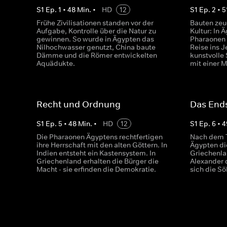
S
1
Ep.
1
•
48
Min.
•
HD
12
S
1
Ep.
2
•
5
Frühe Zivilisationen standen vor der
Bauten zeu
Aufgabe, Kontrolle über die Natur zu
Kultur: In 
gewinnen. So wurde in Ägypten das
Pharaonen 
Nilhochwasser genutzt, China baute
Reise ins J
Dämme und die Römer entwickelten
kunstvolle 
Aquädukte.
mit einer M
Recht und Ordnung
Das Ends
S
1
Ep.
5
•
48
Min.
•
HD
12
S
1
Ep.
6
•
4
Die Pharaonen Ägyptens rechtfertigen
Nach dem T
ihre Herrschaft mit den alten Göttern. In
Ägypten di
Indien entsteht ein Kastensystem. In
Griechenla
Griechenland erhalten die Bürger die
Alexander
Macht - sie erfinden die Demokratie.
sich die S