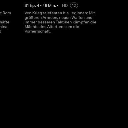
S
1
Ep.
4
•
48
Min.
•
HD
12
rt Rom
Von Kriegselefanten bis Legionen: Mit
größeren Armeen, neuen Waffen und
häfte
immer besseren Taktiken kämpfen die
hina
Mächte des Altertums um die
d
Vorherrschaft.