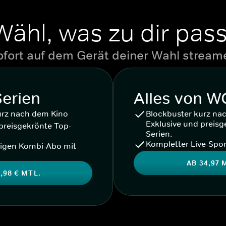
Wähl, was zu dir pass
ofort auf dem Gerät deiner Wahl stream
Serien
Alles von 
urz nach dem Kino
Blockbuster kurz na
Exklusive und preisg
preisgekrönte Top-
Serien.
Kompletter Live-Spor
igen Kombi-Abo mit
AB 34,97 
,98 € MTL.