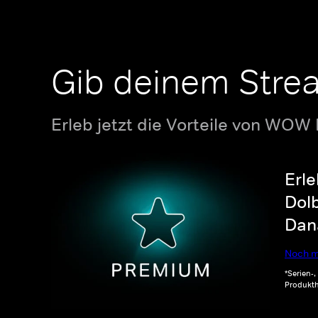
Gib deinem Stre
Erleb jetzt die Vorteile von WOW
Erle
Dolb
Dana
Noch m
*Serien-
Produkth