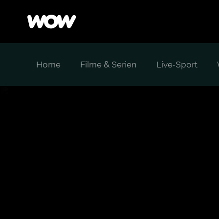
Home
Filme & Serien
Live-Sport