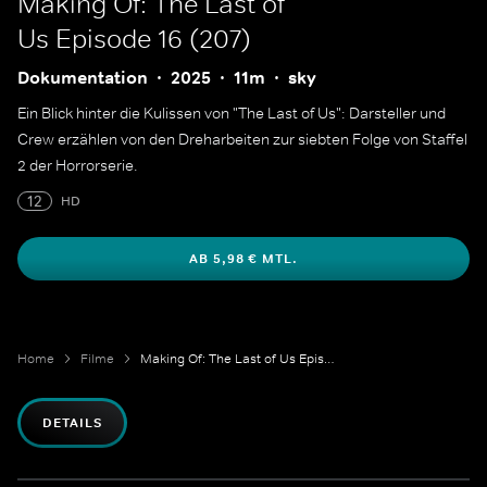
Making Of: The Last of
Us Episode 16 (207)
Dokumentation
2025
11m
sky
Ein Blick hinter die Kulissen von "The Last of Us": Darsteller und
Crew erzählen von den Dreharbeiten zur siebten Folge von Staffel
2 der Horrorserie.
12
HD
AB 5,98 € MTL.
Home
Filme
Making Of: The Last of Us Episode 16 (207)
DETAILS