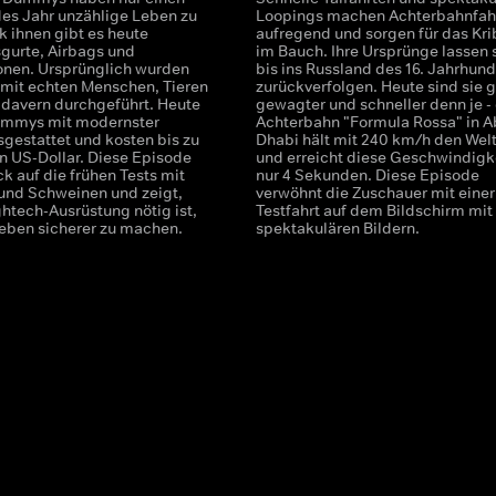
des Jahr unzählige Leben zu
Loopings machen Achterbahnfahr
k ihnen gibt es heute
aufregend und sorgen für das Kri
sgurte, Airbags und
im Bauch. Ihre Ursprünge lassen 
nen. Ursprünglich wurden
bis ins Russland des 16. Jahrhund
 mit echten Menschen, Tieren
zurückverfolgen. Heute sind sie g
adavern durchgeführt. Heute
gewagter und schneller denn je - 
ummys mit modernster
Achterbahn "Formula Rossa" in A
sgestattet und kosten bis zu
Dhabi hält mit 240 km/h den Wel
on US-Dollar. Diese Episode
und erreicht diese Geschwindigke
ck auf die frühen Tests mit
nur 4 Sekunden. Diese Episode
nd Schweinen und zeigt,
verwöhnt die Zuschauer mit einer
ghtech-Ausrüstung nötig ist,
Testfahrt auf dem Bildschirm mit
eben sicherer zu machen.
spektakulären Bildern.