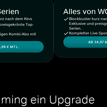
Serien
Alles von 
urz nach dem Kino
Blockbuster kurz na
Exklusive und preisg
preisgekrönte Top-
Serien.
Kompletter Live-Spor
igen Kombi-Abo mit
AB 34,97 
,98 € MTL.
aming ein Upgrade