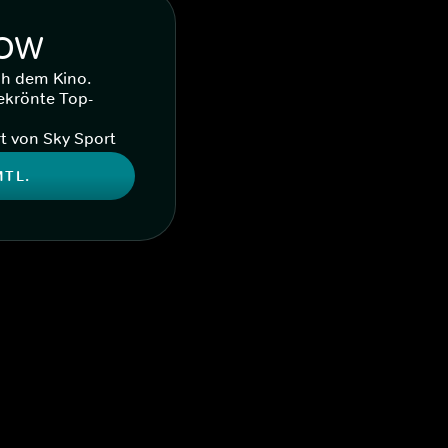
WOW
ch dem Kino.
ekrönte Top-
t von Sky Sport
MTL.