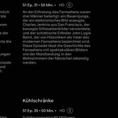
S
1
Ep.
31
•
50
Min.
•
HD
0
emlich
An der Erfindung des Fernsehens waren
rste
drei Männer beteiligt: ein Bauernjunge,
der ein elektronisches Bild erzeugte,
 vom
Charles Jenkins aus San Francisco, der
bewegte Silhouettenbilder verwendete,
e der
und der schottische Erfinder John Logie
Baird, der von Historikern als Vater des
rte die
modernen Fernsehens bezeichnet wird.
t
Diese Episode lässt die Geschichte des
Fernsehens mit spektakulären Bildern
dungen
wie der Mondlandung in den
Wohnzimmern der Menschen lebendig
Episode
werden.
 und
t.
Kühlschränke
S
1
Ep.
35
•
50
Min.
•
HD
0
läre
Schätzungsweise 60 Millionen