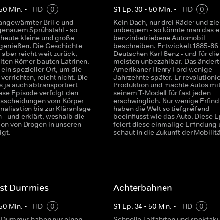
50
Min.
•
HD
0
S
1
Ep.
30
•
50
Min.
•
HD
0
 angewärmter Brille und
Kein Dach, nur drei Räder und zi
genauem Sprühstahl - so
unbequem - so könnte man das e
 heute kleine und große
benzinbetriebene Automobil
genießen. Die Geschichte
beschreiben. Entwickelt 1885-86
e aber reicht weit zurück,
Deutschen Karl Benz - und für die
alten Römer bauten Latrinen.
meisten unbezahlbar. Das ändert
 ein spezieller Ort, um die
Amerikaner Henry Ford wenige
 verrichten, reicht nicht. Die
Jahrzehnte später. Er revolutionie
 ja auch abtransportiert
Produktion und machte Autos mi
ese Episode verfolgt den
seinem T-Modell für fast jeden
usscheidungen vom Körper
erschwinglich. Nur wenige Erfin
nalisation bis zur Kläranlage
haben die Welt so tiefgreifend
 - und erklärt, weshalb die
beeinflusst wie das Auto. Diese 
ion von Drogen in unseren
feiert diese einmalige Erfindung
igt.
schaut in die Zukunft der Mobilitä
est Dummies
Achterbahnen
50
Min.
•
HD
0
S
1
Ep.
34
•
50
Min.
•
HD
0
-Dummys haben nur einen
Schnelle Talfahrten und spektaku