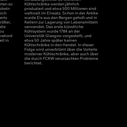
ten so
Kühlschränke werden jährlich
bbeln
produziert und etwa 500 Millionen sind
sich
weltweit im Einsatz. Schon in der Antike
erts
wurde Eis aus den Bergen geholt und in
rößer,
Kellern zur Lagerung von Lebensmitteln
die
verwendet. Das erste künstliche
bu
Kühlsystem wurde 1784 an der
trekord
Universität Glasgow vorgestellt, und
it in
etwa 50 Jahre später kamen
Kühlschränke in den Handel. In dieser
Folge wird unverblümt über die Vorteile
moderner Kühlschränke, aber auch über
die durch FCKW verursachten Probleme
berichtet.