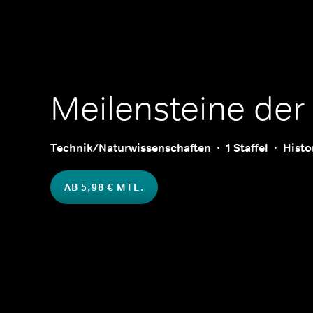
Meilensteine der
Technik/Naturwissenschaften
1 Staffel
Histo
AB 5,98 € MTL.