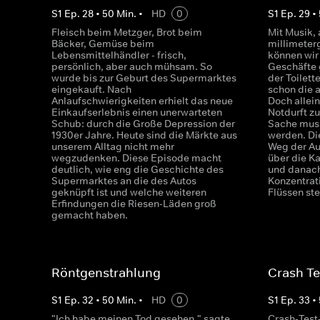
S
1
Ep.
28
•
50
Min.
•
HD
0
S
1
Ep.
29
•
Fleisch beim Metzger, Brot beim
Mit Musik,
Bäcker, Gemüse beim
millimeter
Lebensmittelhändler - frisch,
können wir
persönlich, aber auch mühsam. So
Geschäfte 
wurde bis zur Geburt des Supermarktes
der Toilett
eingekauft. Nach
schon die 
Anlaufschwierigkeiten erhielt das neue
Doch allein
Einkaufserlebnis einen unerwarteten
Notdurft zu
Schub: durch die Große Depression der
Sache muss
1930er Jahre. Heute sind die Märkte aus
werden. Di
unserem Alltag nicht mehr
Weg der A
wegzudenken. Diese Episode macht
über die Ka
deutlich, wie eng die Geschichte des
und danach
Supermarktes an die des Autos
Konzentrat
geknüpft ist und welche weiteren
Flüssen ste
Erfindungen die Riesen-Läden groß
gemacht haben.
Röntgenstrahlung
Crash T
S
1
Ep.
32
•
50
Min.
•
HD
0
S
1
Ep.
33
•
"Ich habe meinen Tod gesehen." sagte
Crash-Test