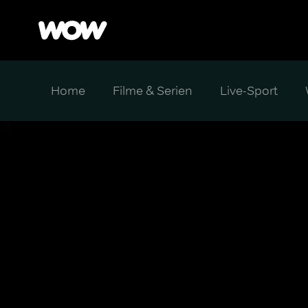
Home
Filme & Serien
Live-Sport