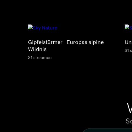
Gipfelstürmer - Europas alpine
Un
Wildnis
S1 
S1 streamen
S