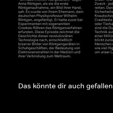
Anna Röntgen, als sie die erste
Zweck - je
Röntgenaufnahme, ein Bild ihrer Hand,
retten. Dan
sah. Es wurde von ihrem Ehemann, dem
Sicherheit
deutschen Physikprofessor Wilhelm
Knautschzo
Röntgen, angefertigt. Er hatte zuvor bei
Crashtests
Experimenten mit sogenannten
oder Tierk
Crookes-Röhren das Röntgenverfahren
sind die D
erfunden. Diese Episode zeichnet die
Technik au
Geschichte dieser revolutionären
einer Milli
Technologie nach, einschließlich
blickt zurü
bizarrer Bilder von Röntgengeräten in
Menschen u
Schuhgeschäften, der Bedeutung von
wie viel Hi
Elektronenstrahlen in der Medizin und
um unser L
ihrer Verbindung zum Weltraum.
Das könnte dir auch gefallen