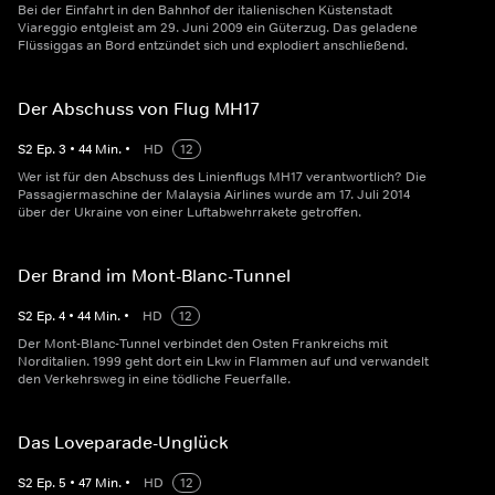
Bei der Einfahrt in den Bahnhof der italienischen Küstenstadt
Viareggio entgleist am 29. Juni 2009 ein Güterzug. Das geladene
Flüssiggas an Bord entzündet sich und explodiert anschließend.
Der Abschuss von Flug MH17
S
2
Ep.
3
•
44
Min.
•
HD
12
Wer ist für den Abschuss des Linienflugs MH17 verantwortlich? Die
Passagiermaschine der Malaysia Airlines wurde am 17. Juli 2014
über der Ukraine von einer Luftabwehrrakete getroffen.
Der Brand im Mont-Blanc-Tunnel
S
2
Ep.
4
•
44
Min.
•
HD
12
Der Mont-Blanc-Tunnel verbindet den Osten Frankreichs mit
Norditalien. 1999 geht dort ein Lkw in Flammen auf und verwandelt
den Verkehrsweg in eine tödliche Feuerfalle.
Das Loveparade-Unglück
S
2
Ep.
5
•
47
Min.
•
HD
12