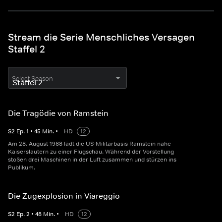
Stream die Serie Menschliches Versagen
Staffel 2
Select Season
Die Tragödie von Ramstein
S
2
Ep.
1
•
45
Min.
•
HD
12
Am 28. August 1988 lädt die US-Militärbasis Ramstein nahe
Kaiserslautern zu einer Flugschau. Während der Vorstellung
stoßen drei Maschinen in der Luft zusammen und stürzen ins
Publikum.
Die Zugexplosion in Viareggio
S
2
Ep.
2
•
48
Min.
•
HD
12