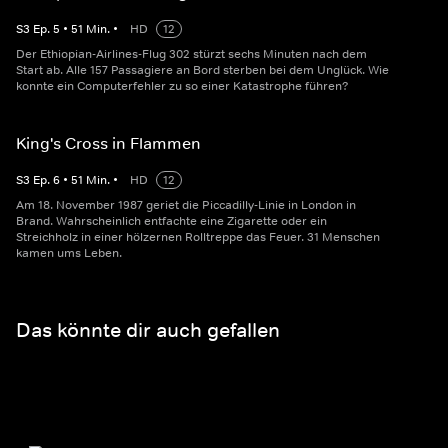
S
3
Ep.
5
•
51
Min.
•
HD
12
Der Ethiopian-Airlines-Flug 302 stürzt sechs Minuten nach dem
Start ab. Alle 157 Passagiere an Bord sterben bei dem Unglück. Wie
konnte ein Computerfehler zu so einer Katastrophe führen?
King's Cross in Flammen
S
3
Ep.
6
•
51
Min.
•
HD
12
Am 18. November 1987 geriet die Piccadilly-Linie in London in
Brand. Wahrscheinlich entfachte eine Zigarette oder ein
Streichholz in einer hölzernen Rolltreppe das Feuer. 31 Menschen
kamen ums Leben.
Das könnte dir auch gefallen