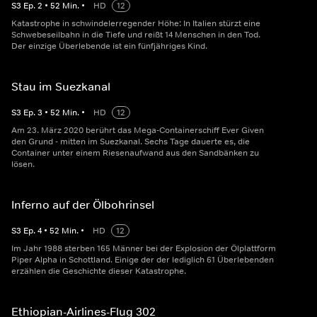
S
3
Ep.
2
•
52
Min.
•
HD
12
Katastrophe in schwindelerregender Höhe: In Italien stürzt eine
Schwebeseilbahn in die Tiefe und reißt 14 Menschen in den Tod.
Der einzige Überlebende ist ein fünfjähriges Kind.
Stau im Suezkanal
S
3
Ep.
3
•
52
Min.
•
HD
12
Am 23. März 2020 berührt das Mega-Containerschiff Ever Given
den Grund - mitten im Suezkanal. Sechs Tage dauerte es, die
Container unter einem Riesenaufwand aus den Sandbänken zu
lösen.
Inferno auf der Ölbohrinsel
S
3
Ep.
4
•
52
Min.
•
HD
12
Im Jahr 1988 sterben 165 Männer bei der Explosion der Ölplattform
Piper Alpha in Schottland. Einige der der lediglich 61 Überlebenden
erzählen die Geschichte dieser Katastrophe.
Ethiopian-Airlines-Flug 302