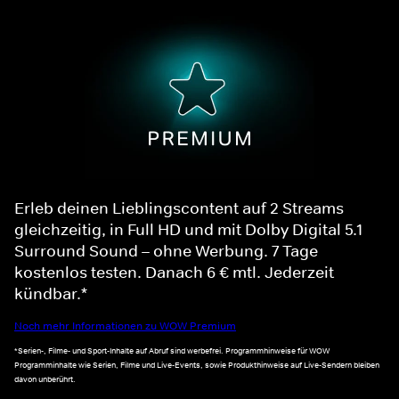
Erleb deinen Lieblingscontent auf 2 Streams
gleichzeitig, in Full HD und mit Dolby Digital 5.1
Surround Sound – ohne Werbung. 7 Tage
kostenlos testen. Danach 6 € mtl. Jederzeit
kündbar.*
Noch mehr Informationen zu WOW Premium
*Serien-, Filme- und Sport-Inhalte auf Abruf sind werbefrei. Programmhinweise für WOW
Programminhalte wie Serien, Filme und Live-Events, sowie Produkthinweise auf Live-Sendern bleiben
davon unberührt.