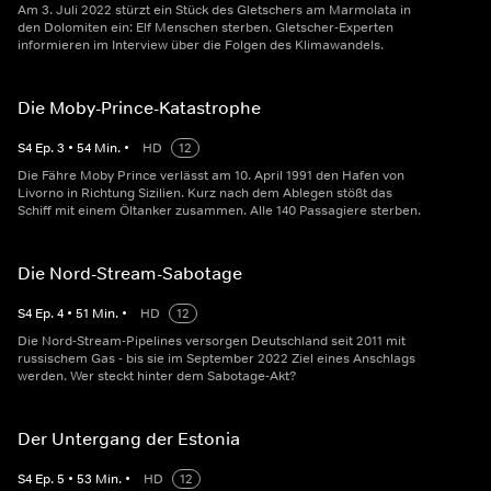
Am 3. Juli 2022 stürzt ein Stück des Gletschers am Marmolata in
den Dolomiten ein: Elf Menschen sterben. Gletscher-Experten
informieren im Interview über die Folgen des Klimawandels.
Die Moby-Prince-Katastrophe
S
4
Ep.
3
•
54
Min.
•
HD
12
Die Fähre Moby Prince verlässt am 10. April 1991 den Hafen von
Livorno in Richtung Sizilien. Kurz nach dem Ablegen stößt das
Schiff mit einem Öltanker zusammen. Alle 140 Passagiere sterben.
Die Nord-Stream-Sabotage
S
4
Ep.
4
•
51
Min.
•
HD
12
Die Nord-Stream-Pipelines versorgen Deutschland seit 2011 mit
russischem Gas - bis sie im September 2022 Ziel eines Anschlags
werden. Wer steckt hinter dem Sabotage-Akt?
Der Untergang der Estonia
S
4
Ep.
5
•
53
Min.
•
HD
12