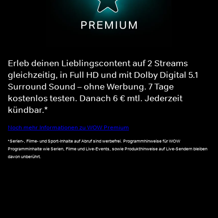
Erleb deinen Lieblingscontent auf 2 Streams
gleichzeitig, in Full HD und mit Dolby Digital 5.1
Surround Sound – ohne Werbung. 7 Tage
kostenlos testen. Danach 6 € mtl. Jederzeit
kündbar.*
Noch mehr Informationen zu WOW Premium
*Serien-, Filme- und Sport-Inhalte auf Abruf sind werbefrei. Programmhinweise für WOW
Programminhalte wie Serien, Filme und Live-Events, sowie Produkthinweise auf Live-Sendern bleiben
davon unberührt.