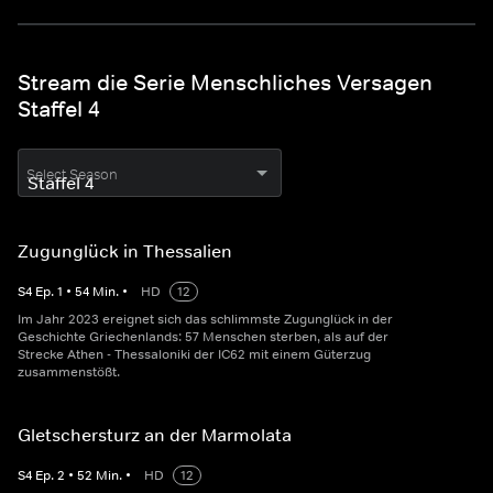
Stream die Serie Menschliches Versagen
Staffel 4
Select Season
Zugunglück in Thessalien
S
4
Ep.
1
•
54
Min.
•
HD
12
Im Jahr 2023 ereignet sich das schlimmste Zugunglück in der
Geschichte Griechenlands: 57 Menschen sterben, als auf der
Strecke Athen - Thessaloniki der IC62 mit einem Güterzug
zusammenstößt.
Gletschersturz an der Marmolata
S
4
Ep.
2
•
52
Min.
•
HD
12