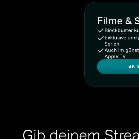
Filme & 
Blockbuster k
Exklusive und 
Serien
Auch im günst
Apple TV
AB 5
Gib deinem Stre