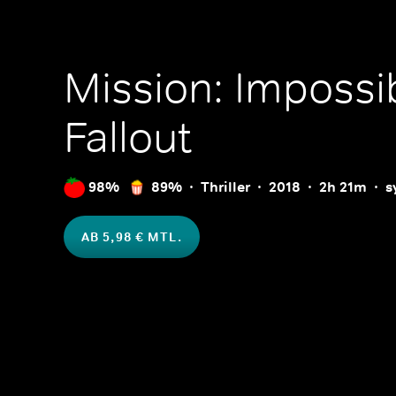
Mission: Impossib
Fallout
98%
89%
Thriller
2018
2h 21m
s
AB 5,98 € MTL.