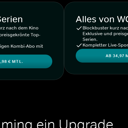
Serien
Alles von 
urz nach dem Kino
Blockbuster kurz na
Exklusive und preisg
preisgekrönte Top-
Serien.
Kompletter Live-Spor
igen Kombi-Abo mit
AB 34,97 
,98 € MTL.
aming ein Upgrade