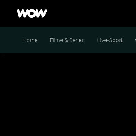
Home
Filme & Serien
Live-Sport