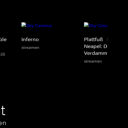
ble
Inferno
Plattfuß - Ein Cop 
Neapel: Die
streamen
Verdammten
026
streamen
t
en