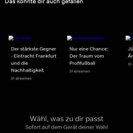
Das könnte dir auch gefallen
Der stärkste Gegner
Nur eine Chance:
Jü
- Eintracht Frankfurt
Der Traum vom
Är
und die
Profifußball
S1
Nachhaltigkeit
S1 streamen
S1 streamen
Wähl, was zu dir passt
Sofort auf dem Gerät deiner Wahl