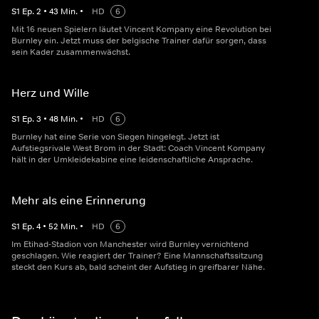
S
1
Ep.
2
•
43
Min.
•
HD
6
Mit 16 neuen Spielern läutet Vincent Kompany eine Revolution bei
Burnley ein. Jetzt muss der belgische Trainer dafür sorgen, dass
sein Kader zusammenwächst.
Herz und Wille
S
1
Ep.
3
•
48
Min.
•
HD
6
Burnley hat eine Serie von Siegen hingelegt. Jetzt ist
Aufstiegsrivale West Brom in der Stadt: Coach Vincent Kompany
hält in der Umkleidekabine eine leidenschaftliche Ansprache.
Mehr als eine Erinnerung
S
1
Ep.
4
•
52
Min.
•
HD
6
Im Etihad-Stadion von Manchester wird Burnley vernichtend
geschlagen. Wie reagiert der Trainer? Eine Mannschaftssitzung
steckt den Kurs ab, bald scheint der Aufstieg in greifbarer Nähe.