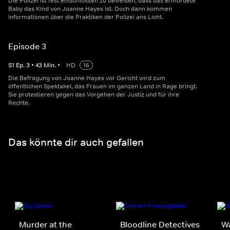
Die Polizei ist fest entschlossen zu beweisen, dass das ermordete
Baby das Kind von Joanne Hayes ist. Doch dann kommen
Informationen über die Praktiken der Polizei ans Licht.
Episode 3
S
1
Ep.
3
•
43
Min.
•
HD
16
Die Befragung von Joanne Hayes vor Gericht wird zum
öffentlichen Spektakel, das Frauen im ganzen Land in Rage bringt.
Sie protestieren gegen das Vorgehen der Justiz und für ihre
Rechte.
Das könnte dir auch gefallen
Murder at the
Bloodline Detectives
W