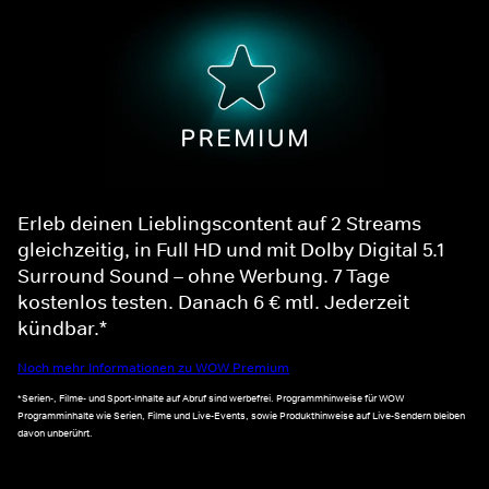
Erleb deinen Lieblingscontent auf 2 Streams
gleichzeitig, in Full HD und mit Dolby Digital 5.1
Surround Sound – ohne Werbung. 7 Tage
kostenlos testen. Danach 6 € mtl. Jederzeit
kündbar.*
Noch mehr Informationen zu WOW Premium
*Serien-, Filme- und Sport-Inhalte auf Abruf sind werbefrei. Programmhinweise für WOW
Programminhalte wie Serien, Filme und Live-Events, sowie Produkthinweise auf Live-Sendern bleiben
davon unberührt.