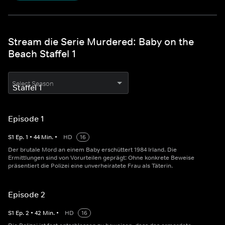
Stream die Serie Murdered: Baby on the
Beach Staffel 1
Select Season
Episode 1
S
1
Ep.
1
•
44
Min.
•
HD
16
Der brutale Mord an einem Baby erschüttert 1984 Irland. Die
Ermittlungen sind von Vorurteilen geprägt: Ohne konkrete Beweise
präsentiert die Polizei eine unverheiratete Frau als Täterin.
Episode 2
S
1
Ep.
2
•
42
Min.
•
HD
16