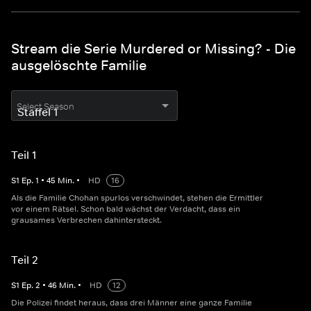
Stream die Serie Murdered or Missing? - Die
ausgelöschte Familie
Select Season
Teil 1
S
1
Ep.
1
•
45
Min.
•
HD
16
Als die Familie Chohan spurlos verschwindet, stehen die Ermittler
vor einem Rätsel. Schon bald wächst der Verdacht, dass ein
grausames Verbrechen dahintersteckt.
Teil 2
S
1
Ep.
2
•
46
Min.
•
HD
12
Die Polizei findet heraus, dass drei Männer eine ganze Familie