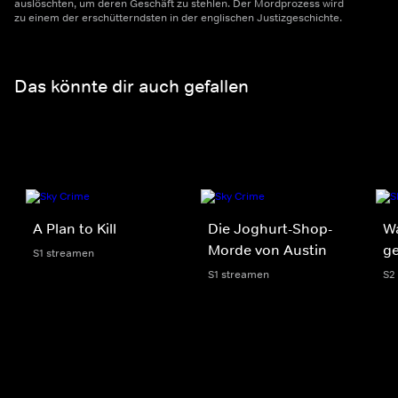
auslöschten, um deren Geschäft zu stehlen. Der Mordprozess wird
zu einem der erschütterndsten in der englischen Justizgeschichte.
Das könnte dir auch gefallen
A Plan to Kill
Die Joghurt-Shop-
W
Morde von Austin
g
S1 streamen
S1 streamen
S2