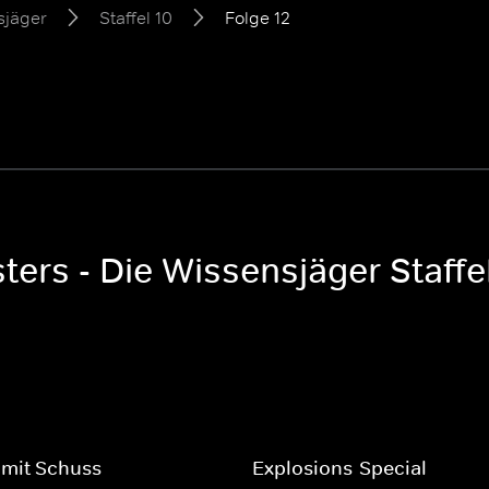
sjäger
Staffel 10
Folge 12
ers - Die Wissensjäger Staffe
 mit Schuss
Explosions-Special