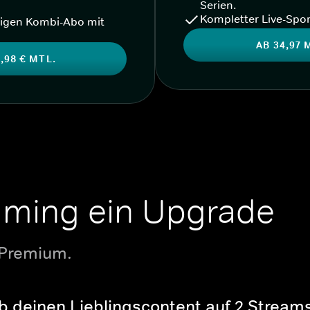
Serien.
Kompletter Live-Spor
igen Kombi-Abo mit
AB 34,97 
,98 € MTL.
aming ein Upgrade
 Premium.
b deinen Lieblingscontent auf 2 Streams 