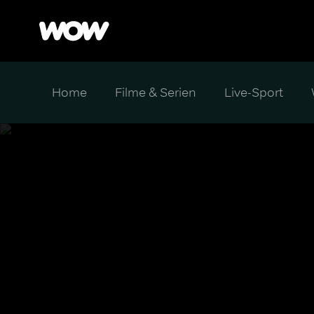
Home
Filme & Serien
Live-Sport