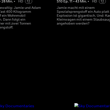
•
28
Min.
•
HD
12
S
10
Ep.
11
•
43
Min.
•
HD
12
gewaltig: Jamie und Adam
Jamie macht mit einem
 fast 400 Kilogramm
Spezialsprengstoff ein Auto platt 
f ein Wohnmobil
Explosion ist gigantisch. Und: Ka
. Dann folgt ein
Kleinwagen mit einem Staubsau
er mit zwei Tonnen
angehoben werden?
engstoff.