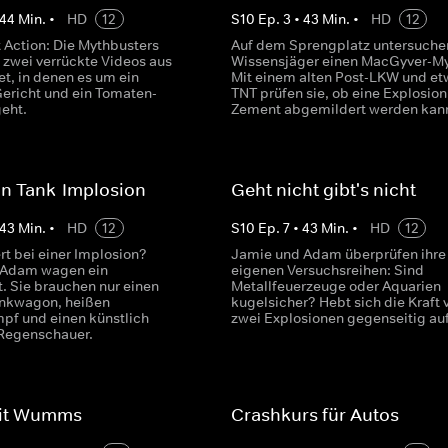
44
Min.
•
HD
12
S
10
Ep.
3
•
43
Min.
•
HD
12
 Action: Die Mythbusters
Auf dem Sprengplatz untersuche
 zwei verrückte Videos aus
Wissensjäger einen MacGyver-My
et, in denen es um ein
Mit einem alten Post-LKW und et
ericht und ein Tomaten-
TNT prüfen sie, ob eine Explosion
eht.
Zement abgemildert werden kan
on Tank-Implosion
Geht nicht gibt's nicht
43
Min.
•
HD
12
S
10
Ep.
7
•
43
Min.
•
HD
12
rt bei einer Implosion?
Jamie und Adam überprüfen ihre
 Adam wagen ein
eigenen Versuchsreihen: Sind
. Sie brauchen nur einen
Metallfeuerzeuge oder Aquarien
ankwagon, heißen
kugelsicher? Hebt sich die Kraft 
f und einen künstlich
zwei Explosionen gegenseitig au
Regenschauer.
mit Wumms
Crashkurs für Autos