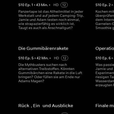
S
10
Ep.
1
•
43
Min.
•
HD
12
S
10
Ep.
2
•
Panzertape ist das Allheilmittel in jeder
Kochen mit
Werkstatt und auf jedem Camping-Trip.
überprüfen
Jamie und Adam testen noch einmal,
dem Intern
wie strapazierfähig es wirklich ist.
Garnelen-G
Taugt es auch als Anschnallgurt?
Smoothie g
Die Gummibärenrakete
Operati
S
10
Ep.
5
•
42
Min.
•
HD
12
S
10
Ep.
6
•
Die Mythbusters suchen nach
Was passie
alternativen Treibstoffen. Könnten
Jamie und
Gummibärchen eine Rakete in die Luft
Experiment
bringen? Oder füllen sie am Ende nur
riesigen T
Adams Magen?
Wasserdamp
erzeugten 
Rück-, Ein- und Ausblicke
Finale 