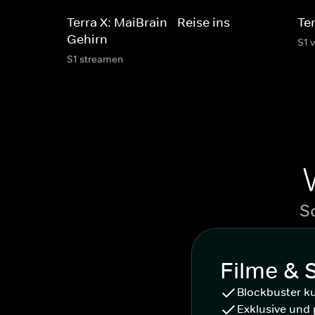
Terra X: MaiBrain - Reise ins
Te
Gehirn
S1 
S1 streamen
S
Filme & 
Blockbuster k
Exklusive und 