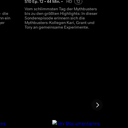
S
10
Ep.
12
•
44
Min.
•
HD
12
Vom schlimmsten Tag der Mythbusters
- die
bis zu den größten Highlights: In dieser
nn ein
Sonderepisode erinnern sich die
ger
Mythbusters-Kollegen Kari, Grant und
Tory an gemeinsame Experimente.