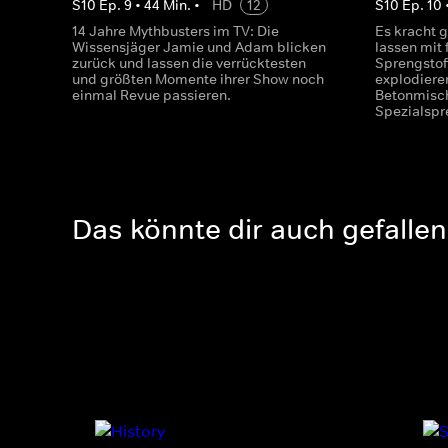
S
10
Ep.
9
•
44
Min.
•
HD
12
S
10
Ep.
10
14 Jahre Mythbusters im TV: Die
Es kracht 
Wissensjäger Jamie und Adam blicken
lassen mit
zurück und lassen die verrücktesten
Sprengstof
und größten Momente ihrer Show noch
explodieren
einmal Revue passieren.
Betonmisch
Spezialspr
Das könnte dir auch gefallen