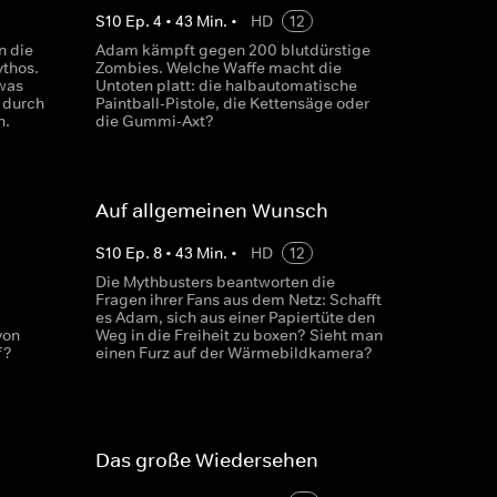
S
10
Ep.
4
•
43
Min.
•
HD
12
n die
Adam kämpft gegen 200 blutdürstige
thos.
Zombies. Welche Waffe macht die
was
Untoten platt: die halbautomatische
 durch
Paintball-Pistole, die Kettensäge oder
n.
die Gummi-Axt?
Auf allgemeinen Wunsch
S
10
Ep.
8
•
43
Min.
•
HD
12
Die Mythbusters beantworten die
Fragen ihrer Fans aus dem Netz: Schafft
es Adam, sich aus einer Papiertüte den
von
Weg in die Freiheit zu boxen? Sieht man
f?
einen Furz auf der Wärmebildkamera?
Das große Wiedersehen