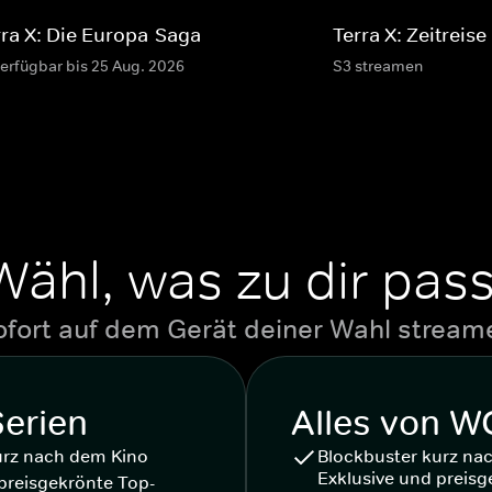
rra X: Die Europa-Saga
Terra X: Zeitreise
verfügbar bis 25 Aug. 2026
S3 streamen
Wähl, was zu dir pass
ofort auf dem Gerät deiner Wahl stream
Serien
Alles von 
urz nach dem Kino
Blockbuster kurz na
Exklusive und preisg
preisgekrönte Top-