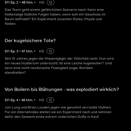
S
11
Ep.
2
•
48
Min.
•
HD
12
Das Team geht einem gefährlichen Szenario nach: Kann eine
Kettensäge tödliche Folgen haben, wenn sich ein Geschoss im
Baum befindet? Ein Experiment zwischen Risiko, Physik und
Fakten.
Der kugelsichere Tote?
S
11
Ep.
3
•
47
Min.
•
HD
12
Seit 15 Jahren jagen die Wissensjäger der Wahrheit nach. Nun wird
ein neues Mysterium untersucht: Ist eine Leiche kugelsicher? Und
kann eine nicht-newtonsche Flüssigkeit sogar Bomben
standhalten?
Von Boilern bis Blähungen - was explodiert wirklich?
S
11
Ep.
4
•
48
Min.
•
HD
12
Jon Lung und Brian Louden jagen wie gewohnt verrückte Mythen.
Für ein Internetvideo stellen sie ein Experiment nach und nehmen
dafür den Gestank eines extrem widerlichen Dufts in Kauf.