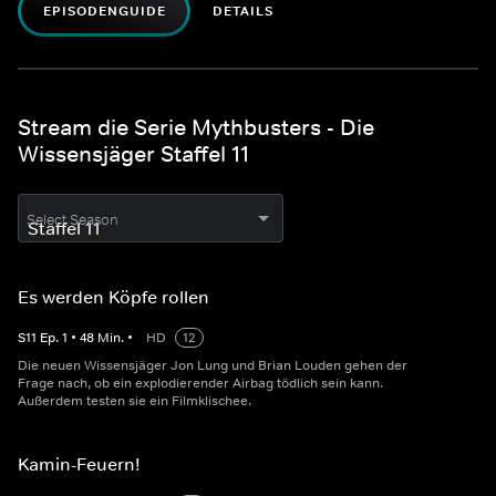
EPISODENGUIDE
DETAILS
Stream die Serie Mythbusters - Die
Wissensjäger Staffel 11
Select Season
Es werden Köpfe rollen
S
11
Ep.
1
•
48
Min.
•
HD
12
Die neuen Wissensjäger Jon Lung und Brian Louden gehen der
Frage nach, ob ein explodierender Airbag tödlich sein kann.
Außerdem testen sie ein Filmklischee.
Kamin-Feuern!