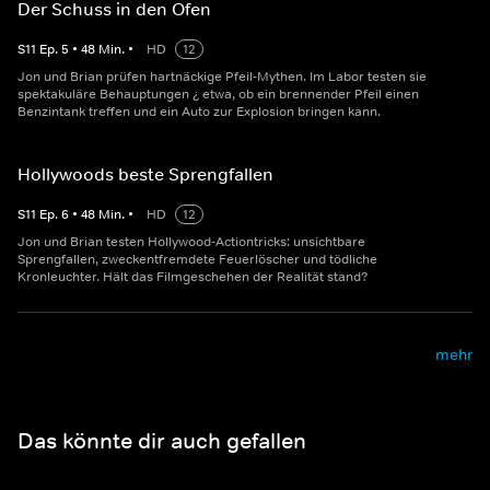
Der Schuss in den Ofen
S
11
Ep.
5
•
48
Min.
•
HD
12
Jon und Brian prüfen hartnäckige Pfeil-Mythen. Im Labor testen sie
spektakuläre Behauptungen ¿ etwa, ob ein brennender Pfeil einen
Benzintank treffen und ein Auto zur Explosion bringen kann.
Hollywoods beste Sprengfallen
S
11
Ep.
6
•
48
Min.
•
HD
12
Jon und Brian testen Hollywood-Actiontricks: unsichtbare
Sprengfallen, zweckentfremdete Feuerlöscher und tödliche
Kronleuchter. Hält das Filmgeschehen der Realität stand?
mehr
Das könnte dir auch gefallen