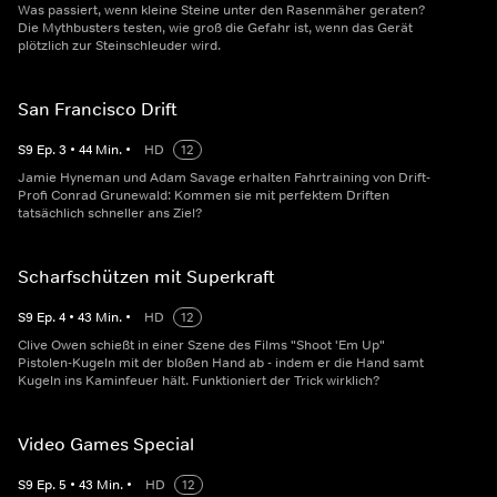
Was passiert, wenn kleine Steine unter den Rasenmäher geraten?
Die Mythbusters testen, wie groß die Gefahr ist, wenn das Gerät
plötzlich zur Steinschleuder wird.
San Francisco Drift
S
9
Ep.
3
•
44
Min.
•
HD
12
Jamie Hyneman und Adam Savage erhalten Fahrtraining von Drift-
Profi Conrad Grunewald: Kommen sie mit perfektem Driften
tatsächlich schneller ans Ziel?
Scharfschützen mit Superkraft
S
9
Ep.
4
•
43
Min.
•
HD
12
Clive Owen schießt in einer Szene des Films "Shoot 'Em Up"
Pistolen-Kugeln mit der bloßen Hand ab - indem er die Hand samt
Kugeln ins Kaminfeuer hält. Funktioniert der Trick wirklich?
Video Games Special
S
9
Ep.
5
•
43
Min.
•
HD
12