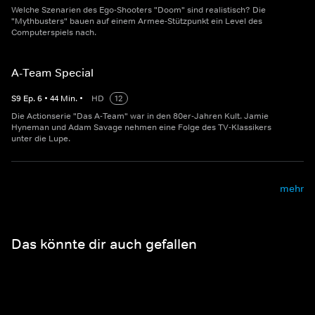
Welche Szenarien des Ego-Shooters "Doom" sind realistisch? Die
"Mythbusters" bauen auf einem Armee-Stützpunkt ein Level des
Computerspiels nach.
A-Team Special
S
9
Ep.
6
•
44
Min.
•
HD
12
Die Actionserie "Das A-Team" war in den 80er-Jahren Kult. Jamie
Hyneman und Adam Savage nehmen eine Folge des TV-Klassikers
unter die Lupe.
mehr
Das könnte dir auch gefallen