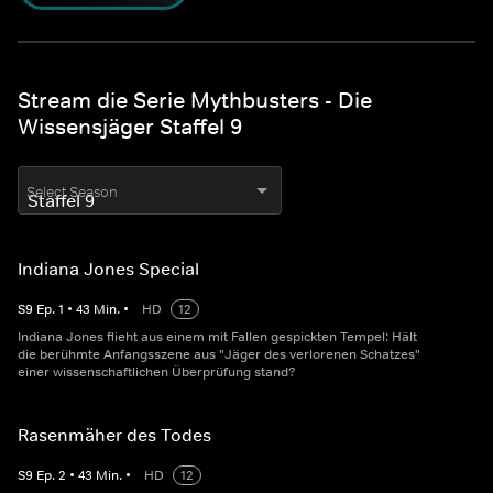
Stream die Serie Mythbusters - Die
Wissensjäger Staffel 9
Select Season
Indiana Jones Special
S
9
Ep.
1
•
43
Min.
•
HD
12
Indiana Jones flieht aus einem mit Fallen gespickten Tempel: Hält
die berühmte Anfangsszene aus "Jäger des verlorenen Schatzes"
einer wissenschaftlichen Überprüfung stand?
Rasenmäher des Todes
S
9
Ep.
2
•
43
Min.
•
HD
12