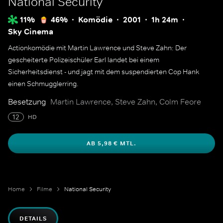
National Security
11%
46%
Komödie
2001
1h 24m
Sky Cinema
Actionkomödie mit Martin Lawrence und Steve Zahn: Der
gescheiterte Polizeischüler Earl landet bei einem
Sicherheitsdienst - und jagt mit dem suspendierten Cop Hank
einen Schmugglerring.
Besetzung
Martin Lawrence, Steve Zahn, Colm Feore
12
HD
AB 5,98 € MTL.
Home
Filme
National Security
DETAILS