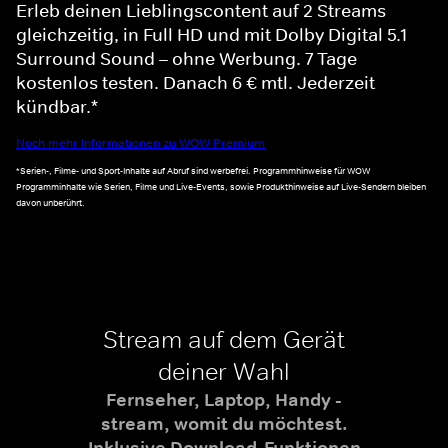
Erleb deinen Lieblingscontent auf 2 Streams
gleichzeitig, in Full HD und mit Dolby Digital 5.1
Surround Sound – ohne Werbung. 7 Tage
kostenlos testen. Danach 6 € mtl. Jederzeit
kündbar.*
Noch mehr Informationen zu WOW Premium
*Serien-, Filme- und Sport-Inhalte auf Abruf sind werbefrei. Programmhinweise für WOW
Programminhalte wie Serien, Filme und Live-Events, sowie Produkthinweise auf Live-Sendern bleiben
davon unberührt.
Stream auf dem Gerät
deiner Wahl
Fernseher, Laptop, Handy -
stream, womit du möchtest.
Inklusive Download-Funktionen