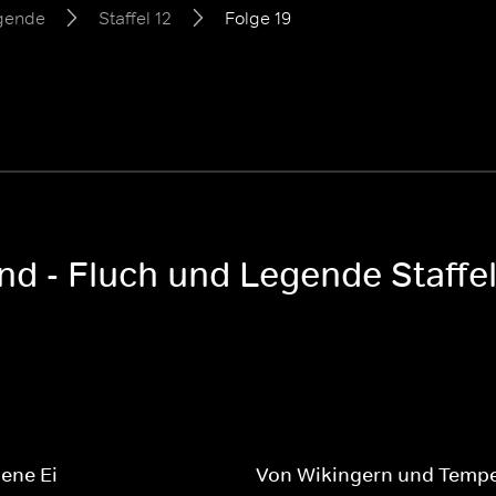
egende
Staffel 12
Folge 19
nd - Fluch und Legende Staffel
ene Ei
Von Wikingern und Tempel