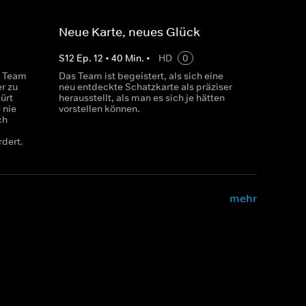
Neue Karte, neues Glück
S
12
Ep.
12
•
40
Min.
•
HD
0
s Team
Das Team ist begeistert, als sich eine
r zu
neu entdeckte Schatzkarte als präziser
ürt
herausstellt, als man es sich je hätten
 nie
vorstellen können.
ch
dert.
mehr