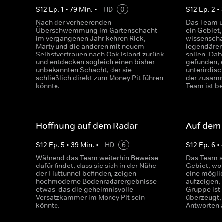
S
12
Ep.
1
•
79
Min.
•
HD
0
S
12
Ep.
2
•
Nach der verheerenden
Das Team u
Überschwemmung im Gartenschacht
ein Gebiet
im vergangenen Jahr kehren Rick,
wissenscha
Marty und die anderen mit neuem
legendären
Selbstvertrauen nach Oak Island zurück
sollen. Da
und entdecken sogleich einen bisher
gefunden, 
unbekannten Schacht, der sie
unterirdis
schließlich direkt zum Money Pit führen
der zusam
könnte.
Team ist be
Hoffnung auf dem Radar
Auf dem
S
12
Ep.
5
•
39
Min.
•
HD
6
S
12
Ep.
6
•
Während das Team weiterhin Beweise
Das Team s
dafür findet, dass sie sich in der Nähe
Gebiet, wo
der Fluttunnel befinden, zeigen
eine mögl
hochmoderne Bodenradarergebnisse
aufzeigen, 
etwas, das die geheimnisvolle
Gruppe ist
Versatzkammer im Money Pit sein
überzeugt,
könnte.
Antworten 