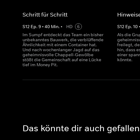
Schritt für Schritt
Hinweis
S
12
Ep.
9
•
40
Min.
•
HD
6
S
12
Ep.
10
Im Sumpf entdeckt das Team ein bisher
Als die Gr
unbekanntes Bauwerk, die verblüffende
geheimnis
Ähnlichkeit mit einem Container hat.
freilegt, d
Und nach wochenlanger Jagd auf das
hin, dass 
geheimnisvolle Chappell-Gewölbe
einer span
stößt die Gemeinschaft auf eine Lücke
könnte.
tief im Money Pit.
Das könnte dir auch gefallen