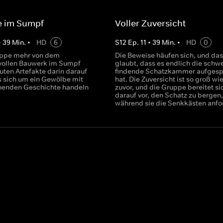
e im Sumpf
Voller Zuversicht
•
39
Min.
•
HD
6
S
12
Ep.
11
•
39
Min.
•
HD
0
uppe mehr von dem
Die Beweise häufen sich, und da
vollen Bauwerk im Sumpf
glaubt, dass es endlich die schwe
euten Artefakte darin darauf
findende Schatzkammer aufgesp
es sich um ein Gewölbe mit
hat. Die Zuversicht ist so groß wie
nenden Geschichte handeln
zuvor, und die Gruppe bereitet si
darauf vor, den Schatz zu bergen,
während sie die Senkkästen anfor