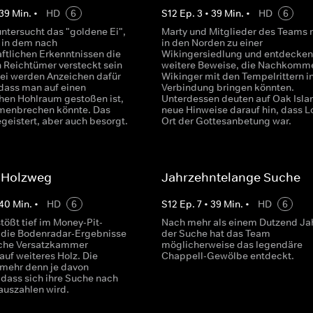
39
Min.
•
HD
6
S
12
Ep.
3
•
39
Min.
•
HD
6
ntersucht das "goldene Ei",
Marty und Mitglieder des Teams 
, in dem nach
in den Norden zu einer
ftlichen Erkenntnissen die
Wikingersiedlung und entdecken
 Reichtümer versteckt sein
weitere Beweise, die Nachkomm
bei werden Anzeichen dafür
Wikinger mit den Tempelrittern i
dass man auf einen
Verbindung bringen könnten.
chen Hohlraum gestoßen ist,
Unterdessen deuten auf Oak Isla
menbrechen könnte. Das
neue Hinweise darauf hin, dass Lo
geistert, aber auch besorgt.
Ort der Gottesanbetung war.
 Holzweg
Jahrzehntelange Suche
40
Min.
•
HD
6
S
12
Ep.
7
•
39
Min.
•
HD
6
tößt tief im Money-Pit-
Nach mehr als einem Dutzend Ja
 die Bodenradar-Ergebnisse
der Suche hat das Team
iche Versatzkammer
möglicherweise das legendäre
auf weiteres Holz. Die
Chappell-Gewölbe entdeckt.
 mehr denn je davon
 dass sich ihre Suche nach
auszahlen wird.