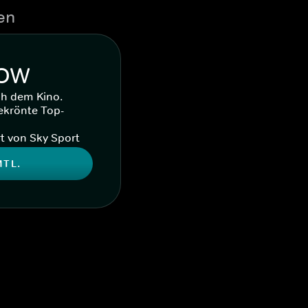
en
WOW
ch dem Kino.
ekrönte Top-
t von Sky Sport
MTL.