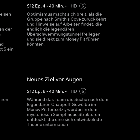
S
12
Ep.
4
•
40
Min.
•
HD
6
reisen
Optimismus macht sich breit, als die
Gruppe nach Smith's Cove zurückkehrt
und Hinweise auf Arbeiten findet, die
en der
endlich die legendären
n
Überschwemmungstunnel freilegen
und sie direkt zum Money Pit führen
nd
könnten.
t 5 ein
Neues Ziel vor Augen
S
12
Ep.
8
•
40
Min.
•
HD
6
hren
Während das Team die Suche nach dem
legendären Chappell-Gewölbe im
Money Pit fortsetzt, werden in dem
mysteriösen Sumpf neue Strukturen
entdeckt, die eine sich entwickelnde
Theorie untermauern.