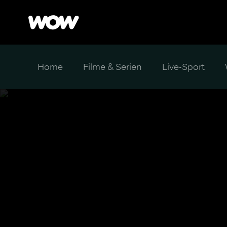
Home
Filme & Serien
Live-Sport