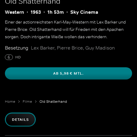
Old Shatterhand
Western
1963
1h 53m
Sky Cinema
Einer der actionreichsten Karl-May-Western mit Lex Barker und
Pierre Brice: Old Shatterhand will für Frieden mit den Apachen
sorgen. Doch intrigante Weiße wollen das verhindern.
Besetzung
Lex Barker, Pierre Brice, Guy Madison
6
HD
AB 5,98 € MTL.
Home
Filme
Old Shatterhand
DETAILS