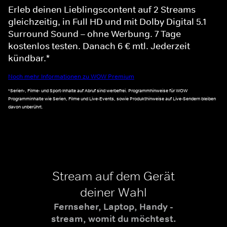
Erleb deinen Lieblingscontent auf 2 Streams
gleichzeitig, in Full HD und mit Dolby Digital 5.1
Surround Sound – ohne Werbung. 7 Tage
kostenlos testen. Danach 6 € mtl. Jederzeit
kündbar.*
Noch mehr Informationen zu WOW Premium
*Serien-, Filme- und Sport-Inhalte auf Abruf sind werbefrei. Programmhinweise für WOW
Programminhalte wie Serien, Filme und Live-Events, sowie Produkthinweise auf Live-Sendern bleiben
davon unberührt.
Stream auf dem Gerät
deiner Wahl
Fernseher, Laptop, Handy -
stream, womit du möchtest.