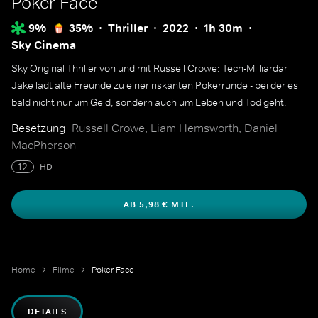
Poker Face
9%
35%
Thriller
2022
1h 30m
Sky Cinema
Sky Original Thriller von und mit Russell Crowe: Tech-Milliardär
Jake lädt alte Freunde zu einer riskanten Pokerrunde - bei der es
bald nicht nur um Geld, sondern auch um Leben und Tod geht.
Besetzung
Russell Crowe, Liam Hemsworth, Daniel
MacPherson
12
HD
AB 5,98 € MTL.
Home
Filme
Poker Face
DETAILS