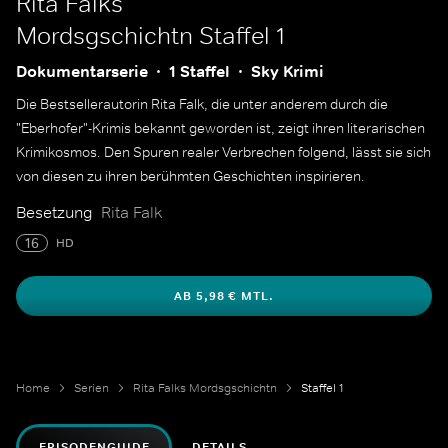
Rita Falks
Mordsgschichtn
Staffel 1
Dokumentarserie
1 Staffel
Sky Krimi
Die Bestsellerautorin Rita Falk, die unter anderem durch die
"Eberhofer"-Krimis bekannt geworden ist, zeigt ihren literarischen
Krimikosmos. Den Spuren realer Verbrechen folgend, lässt sie sich
von diesen zu ihren berühmten Geschichten inspirieren.
Besetzung
Rita Falk
16
HD
AB 5,98 € MTL.
Home
Serien
Rita Falks Mordsgschichtn
Staffel 1
EPISODENGUIDE
DETAILS