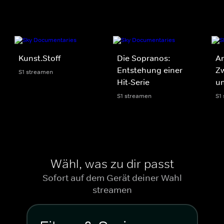
Kunst.Stoff
Die Sopranos:
An
Entstehung einer
Z
S1 streamen
Hit-Serie
u
S1 streamen
S1
Wähl, was zu dir passt
Sofort auf dem Gerät deiner Wahl
streamen