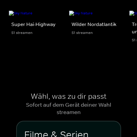
Super Hai-Highway
Wilder Nordatlantik
Tr
un
S1 streamen
S1 streamen
S1
Wähl, was zu dir passt
Sofort auf dem Gerät deiner Wahl
streamen
Filme & Serien