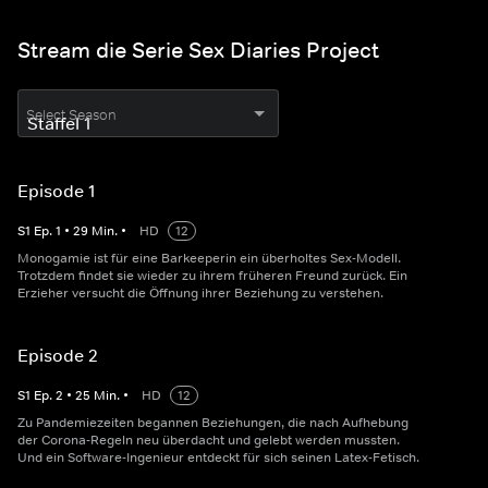
Stream die Serie Sex Diaries Project
Select Season
Episode 1
S
1
Ep.
1
•
29
Min.
•
HD
12
Monogamie ist für eine Barkeeperin ein überholtes Sex-Modell.
Trotzdem findet sie wieder zu ihrem früheren Freund zurück. Ein
Erzieher versucht die Öffnung ihrer Beziehung zu verstehen.
Episode 2
S
1
Ep.
2
•
25
Min.
•
HD
12
Zu Pandemiezeiten begannen Beziehungen, die nach Aufhebung
der Corona-Regeln neu überdacht und gelebt werden mussten.
Und ein Software-Ingenieur entdeckt für sich seinen Latex-Fetisch.