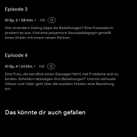
Episode 3
S
1
Ep.
3
•
28
Min.
•
HD
12
Wie verändern Dating-Apps die Beziehungen? Eine Podcasterin
probiert es aus. Und eine polyamore Sexualpädagogin genießt
einen Dreier mit einem neuen Partner.
Episode 4
S
1
Ep.
4
•
24
Min.
•
HD
12
Eine Frau, die beruflich einen Eiswagen fährt, hat Probleme sich zu
binden. Scheitern deswegen ihre Beziehungen? Und ein schwuler
Witwer und Vater geht über die sozialen Medien eine Beziehung
ein.
Das könnte dir auch gefallen