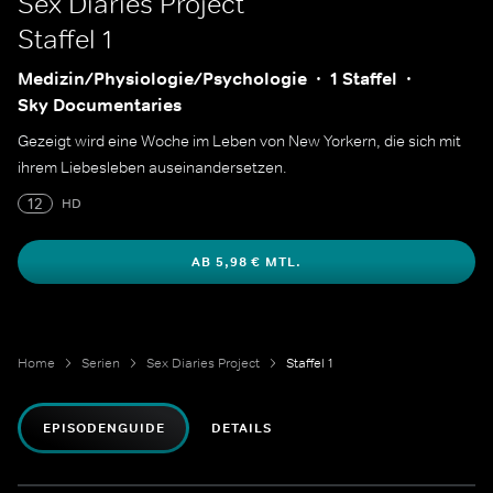
Sex Diaries Project
Staffel 1
Medizin/Physiologie/Psychologie
1 Staffel
Sky Documentaries
Gezeigt wird eine Woche im Leben von New Yorkern, die sich mit
ihrem Liebesleben auseinandersetzen.
12
HD
AB 5,98 € MTL.
Home
Serien
Sex Diaries Project
Staffel 1
EPISODENGUIDE
DETAILS