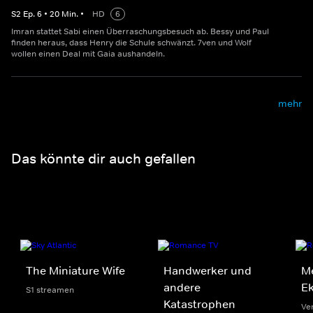
S
2
Ep.
6
•
20
Min.
•
HD
6
Imran stattet Sabi einen Überraschungsbesuch ab. Bessy und Paul
finden heraus, dass Henry die Schule schwänzt. 7ven und Wolf
wollen einen Deal mit Gaia aushandeln.
mehr
Das könnte dir auch gefallen
The Miniature Wife
Handwerker und
Me
andere
Ek
S1 streamen
Katastrophen
Ve