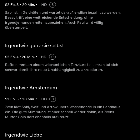
S
2
Ep.
3
•
20
Min.
•
HD
6
Sabi ist in Geldnöten und wartet darauf, endlich bezahlt zu werden.
Bessy trifft eine weitreichende Entscheidung, ohne
irgendjemanden miteinzubeziehen. Auch Paul wird völlig
überrumpelt.
Irgendwie ganz sie selbst
S
2
Ep.
4
•
20
Min.
•
HD
0
Raffo nimmt an einem wöchentlichen Tanzkurs teil. Imran tut sich
schwer damit, ihre neue Unabhängigkeit zu akzeptieren.
Irgendwie Amsterdam
S
2
Ep.
5
•
20
Min.
•
HD
0
7ven lädt Sabi, Wolf und Arrow übers Wochenende in ein Landhaus
ein. Die gute Stimmung ist aber schnell wieder dahin, als 7vens
Mutter Gaia dort ebenfalls aufkreuzt.
Irgendwie Liebe