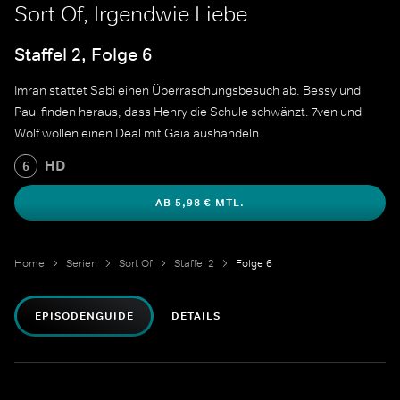
Sort Of, Irgendwie Liebe
Staffel 2, Folge 6
Imran stattet Sabi einen Überraschungsbesuch ab. Bessy und
Paul finden heraus, dass Henry die Schule schwänzt. 7ven und
Wolf wollen einen Deal mit Gaia aushandeln.
HD
6
AB 5,98 € MTL.
Home
Serien
Sort Of
Staffel 2
Folge 6
EPISODENGUIDE
DETAILS