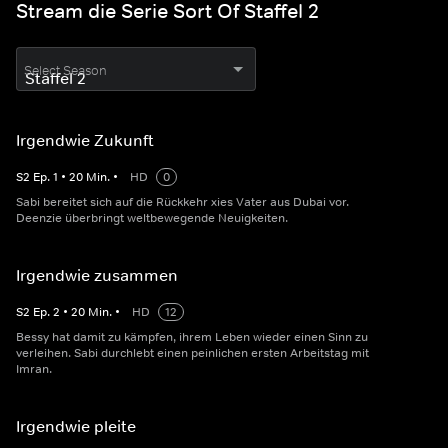
Stream die Serie Sort Of Staffel 2
Select Season
Irgendwie Zukunft
S
2
Ep.
1
•
20
Min.
•
HD
0
Sabi bereitet sich auf die Rückkehr xies Vater aus Dubai vor.
Deenzie überbringt weltbewegende Neuigkeiten.
Irgendwie zusammen
S
2
Ep.
2
•
20
Min.
•
HD
12
Bessy hat damit zu kämpfen, ihrem Leben wieder einen Sinn zu
verleihen. Sabi durchlebt einen peinlichen ersten Arbeitstag mit
Imran.
Irgendwie pleite