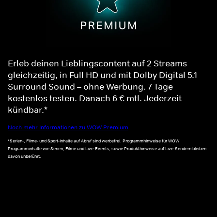
Erleb deinen Lieblingscontent auf 2 Streams
gleichzeitig, in Full HD und mit Dolby Digital 5.1
Surround Sound – ohne Werbung. 7 Tage
kostenlos testen. Danach 6 € mtl. Jederzeit
kündbar.*
Noch mehr Informationen zu WOW Premium
*Serien-, Filme- und Sport-Inhalte auf Abruf sind werbefrei. Programmhinweise für WOW
Programminhalte wie Serien, Filme und Live-Events, sowie Produkthinweise auf Live-Sendern bleiben
davon unberührt.