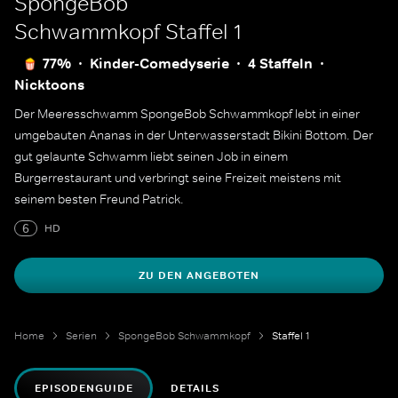
SpongeBob
Schwammkopf
Staffel 1
77%
Kinder-Comedyserie
4 Staffeln
Nicktoons
Der Meeresschwamm SpongeBob Schwammkopf lebt in einer
umgebauten Ananas in der Unterwasserstadt Bikini Bottom. Der
gut gelaunte Schwamm liebt seinen Job in einem
Burgerrestaurant und verbringt seine Freizeit meistens mit
seinem besten Freund Patrick.
6
HD
ZU DEN ANGEBOTEN
Home
Serien
SpongeBob Schwammkopf
Staffel 1
EPISODENGUIDE
DETAILS