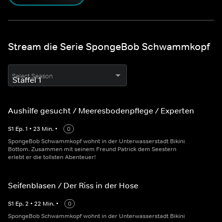
Stream die Serie SpongeBob Schwammkopf
Select Season
Aushilfe gesucht / Meeresbodenpflege / Experten
S
1
Ep.
1
•
23
Min.
•
0
SpongeBob Schwammkopf wohnt in der Unterwasserstadt Bikini
Bottom. Zusammen mit seinem Freund Patrick dem Seestern
erlebt er die tollsten Abenteuer!
Seifenblasen / Der Riss in der Hose
S
1
Ep.
2
•
22
Min.
•
0
SpongeBob Schwammkopf wohnt in der Unterwasserstadt Bikini