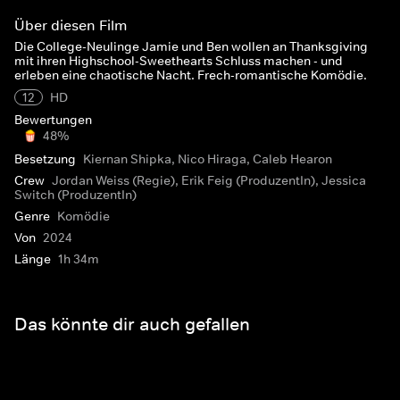
Über diesen Film
Die College-Neulinge Jamie und Ben wollen an Thanksgiving
mit ihren Highschool-Sweethearts Schluss machen - und
erleben eine chaotische Nacht. Frech-romantische Komödie.
12
HD
Bewertungen
48%
Besetzung
Kiernan Shipka, Nico Hiraga, Caleb Hearon
Crew
Jordan Weiss (Regie), Erik Feig (ProduzentIn), Jessica
Switch (ProduzentIn)
Genre
Komödie
Von
2024
Länge
1h 34m
Das könnte dir auch gefallen