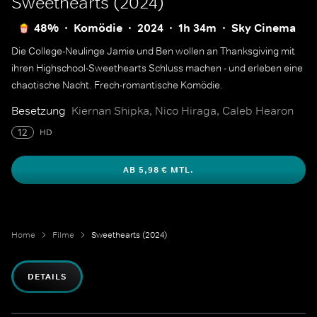
Sweethearts (2024)
48%
Komödie
2024
1h 34m
Sky Cinema
Die College-Neulinge Jamie und Ben wollen an Thanksgiving mit
ihren Highschool-Sweethearts Schluss machen - und erleben eine
chaotische Nacht. Frech-romantische Komödie.
Besetzung
Kiernan Shipka, Nico Hiraga, Caleb Hearon
12
HD
AB 5,98 € MTL.
Home
Filme
Sweethearts (2024)
DETAILS