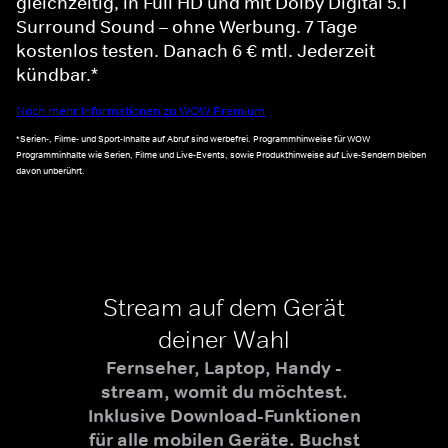
gleichzeitig, in Full HD und mit Dolby Digital 5.1
Surround Sound – ohne Werbung. 7 Tage
kostenlos testen. Danach 6 € mtl. Jederzeit
kündbar.*
Noch mehr Informationen zu WOW Premium
*Serien-, Filme- und Sport-Inhalte auf Abruf sind werbefrei. Programmhinweise für WOW
Programminhalte wie Serien, Filme und Live-Events, sowie Produkthinweise auf Live-Sendern bleiben
davon unberührt.
Stream auf dem Gerät
deiner Wahl
Fernseher, Laptop, Handy -
stream, womit du möchtest.
Inklusive Download-Funktionen
für alle mobilen Geräte. Buchst