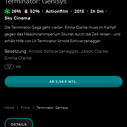
Terminator: Genisys
26%
52%
Actionfilm
2015
2h 0m
Sky Cinema
Die Terminator-Saga geht weiter: Emilia Clarke muss im Kampf
gegen das Maschinenimperium Skynet durch die Zeit reisen - und
erhält Hilfe von Ur-Terminator Arnold Schwarzenegger.
Besetzung
Arnold Schwarzenegger, Jason Clarke,
Emilia Clarke
12
HD
AB 5,98 € MTL.
Home
Filme
Terminator: Genisys
DETAILS