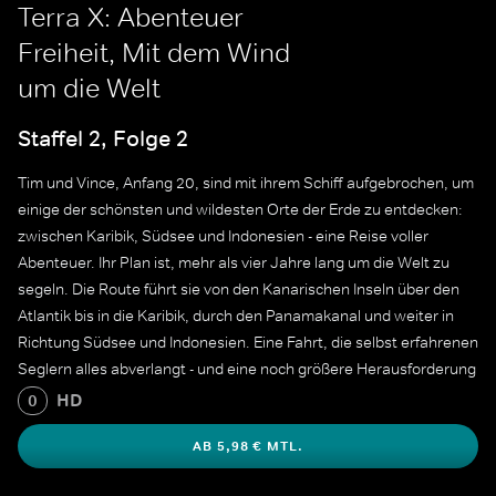
Terra X: Abenteuer
Freiheit, Mit dem Wind
um die Welt
Staffel 2, Folge 2
Tim und Vince, Anfang 20, sind mit ihrem Schiff aufgebrochen, um
einige der schönsten und wildesten Orte der Erde zu entdecken:
zwischen Karibik, Südsee und Indonesien - eine Reise voller
Abenteuer. Ihr Plan ist, mehr als vier Jahre lang um die Welt zu
segeln. Die Route führt sie von den Kanarischen Inseln über den
Atlantik bis in die Karibik, durch den Panamakanal und weiter in
Richtung Südsee und Indonesien. Eine Fahrt, die selbst erfahrenen
Seglern alles abverlangt - und eine noch größere Herausforderung
ist es, die Tutorials im Internet zu erlernen.
HD
0
AB 5,98 € MTL.