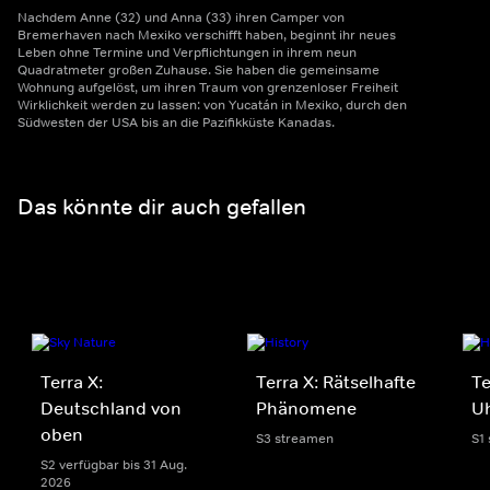
Nachdem Anne (32) und Anna (33) ihren Camper von
Bremerhaven nach Mexiko verschifft haben, beginnt ihr neues
Leben ohne Termine und Verpflichtungen in ihrem neun
Quadratmeter großen Zuhause. Sie haben die gemeinsame
Wohnung aufgelöst, um ihren Traum von grenzenloser Freiheit
Wirklichkeit werden zu lassen: von Yucatán in Mexiko, durch den
Südwesten der USA bis an die Pazifikküste Kanadas.
Das könnte dir auch gefallen
Terra X:
Terra X: Rätselhafte
Te
Deutschland von
Phänomene
U
oben
S3 streamen
S1
S2 verfügbar bis 31 Aug.
2026