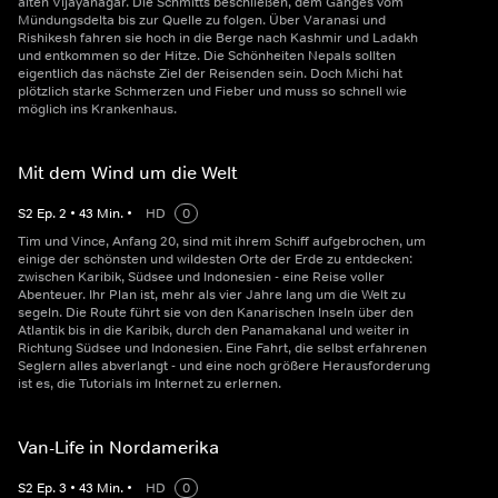
alten Vijayanagar. Die Schmitts beschließen, dem Ganges vom
Mündungsdelta bis zur Quelle zu folgen. Über Varanasi und
Rishikesh fahren sie hoch in die Berge nach Kashmir und Ladakh
und entkommen so der Hitze. Die Schönheiten Nepals sollten
eigentlich das nächste Ziel der Reisenden sein. Doch Michi hat
plötzlich starke Schmerzen und Fieber und muss so schnell wie
möglich ins Krankenhaus.
Mit dem Wind um die Welt
S
2
Ep.
2
•
43
Min.
•
HD
0
Tim und Vince, Anfang 20, sind mit ihrem Schiff aufgebrochen, um
einige der schönsten und wildesten Orte der Erde zu entdecken:
zwischen Karibik, Südsee und Indonesien - eine Reise voller
Abenteuer. Ihr Plan ist, mehr als vier Jahre lang um die Welt zu
segeln. Die Route führt sie von den Kanarischen Inseln über den
Atlantik bis in die Karibik, durch den Panamakanal und weiter in
Richtung Südsee und Indonesien. Eine Fahrt, die selbst erfahrenen
Seglern alles abverlangt - und eine noch größere Herausforderung
ist es, die Tutorials im Internet zu erlernen.
Van-Life in Nordamerika
S
2
Ep.
3
•
43
Min.
•
HD
0