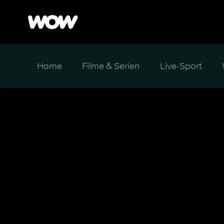
Home
Filme & Serien
Live-Sport