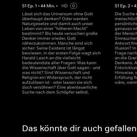
S
1
Ep.
1
•
44
Min.
•
HD
0
S
1
Ep.
2
•
4
Lässt sich das Universum ohne Gott
Die Suche n
überhaupt denken? Oder werden
menschlich
Naturgesetze und damit auch unser
persönlich
Leben von einer "höheren Macht"
genauso wi
bestimmt? Bis heute versuchen große
der Menschh
Denker immer wieder, Gott
Sinnsucher
näherzukommen. Manche sind sich
Antwort fin
sicher: Seine Existenz ist längst
Illusion? I
bewiesen. In der ersten Folge wagt sich
Frage nach
Harald Lesch an die vielleicht
an die Gre
bedeutendste aller Fragen: Was kann
Denkens. A
die Wissenschaft über Gott sagen - und
Entwicklun
was nicht? Sind Wissenschaft und
Hinweise, 
Religion ein Widerspruch, der nicht
Erfüllung 
aufzulösen ist - oder lassen sie sich
wäre, wenn 
doch versöhnen? Eine abenteuerliche
Suche nach dem Schöpfer selbst.
Das könnte dir auch gefallen