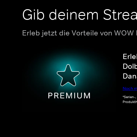
Gib deinem Stre
Erleb jetzt die Vorteile von WOW
Erle
Dolb
Dana
Noch m
*Serien-
Produkth