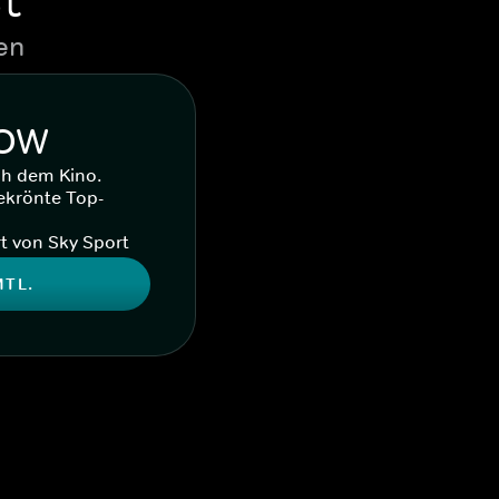
en
WOW
ch dem Kino.
ekrönte Top-
t von Sky Sport
MTL.