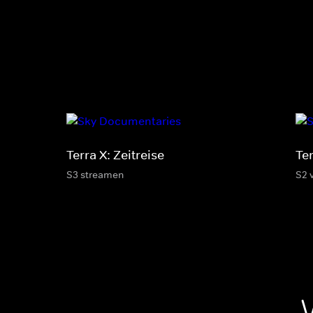
Terra X: Zeitreise
Te
S3 streamen
S2 