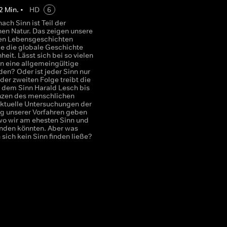
2
Min.
•
HD
6
ach Sinn ist Teil der
en Natur. Das zeigen unsere
en Lebensgeschichten
e die globale Geschichte
eit. Lässt sich bei so vielen
n eine allgemeingültige
den? Oder ist jeder Sinn nur
n der zweiten Folge treibt die
 dem Sinn Harald Lesch bis
nzen des menschlichen
ktuelle Untersuchungen der
g unserer Vorfahren geben
wo wir am ehesten Sinn und
finden könnten. Aber was
sich kein Sinn finden ließe?