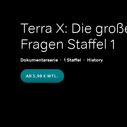
Terra X: Die gro
Fragen
Staffel 1
Dokumentarserie
1 Staffel
History
AB 5,98 € MTL.