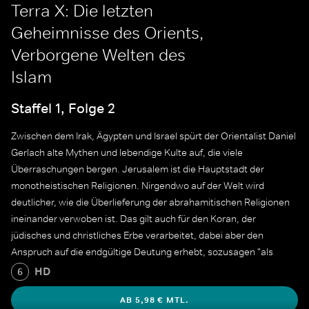
Terra X: Die letzten
Geheimnisse des Orients,
Verborgene Welten des
Islam
Staffel 1, Folge 2
Zwischen dem Irak, Ägypten und Israel spürt der Orientalist Daniel
Gerlach alte Mythen und lebendige Kulte auf, die viele
Überraschungen bergen. Jerusalem ist die Hauptstadt der
monotheistischen Religionen. Nirgendwo auf der Welt wird
deutlicher, wie die Überlieferung der abrahamitischen Religionen
ineinander verwoben ist. Das gilt auch für den Koran, der
jüdisches und christliches Erbe verarbeitet, dabei aber den
Anspruch auf die endgültige Deutung erhebt, sozusagen "als
letztes Update des Betriebssystems", wie der Orientalist Daniel
HD
6
Gerlach sagt.
AB 5,98 € MTL.