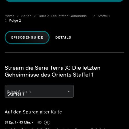
Home
Serien
Terra X: Die letzten Geheimnisse des Orients
Staffel 1
Folge 2
EPISODENGUIDE
DETAILS
Stream die Serie Terra X: Die letzten
Geheimnisse des Orients Staffel 1
Select Season
Auf den Spuren alter Kulte
S
1
Ep.
1
•
43
Min.
•
HD
6