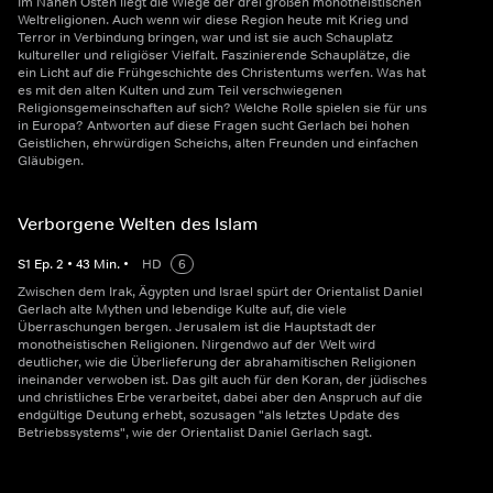
Im Nahen Osten liegt die Wiege der drei großen monotheistischen
Weltreligionen. Auch wenn wir diese Region heute mit Krieg und
Terror in Verbindung bringen, war und ist sie auch Schauplatz
kultureller und religiöser Vielfalt. Faszinierende Schauplätze, die
ein Licht auf die Frühgeschichte des Christentums werfen. Was hat
es mit den alten Kulten und zum Teil verschwiegenen
Religionsgemeinschaften auf sich? Welche Rolle spielen sie für uns
in Europa? Antworten auf diese Fragen sucht Gerlach bei hohen
Geistlichen, ehrwürdigen Scheichs, alten Freunden und einfachen
Gläubigen.
Verborgene Welten des Islam
S
1
Ep.
2
•
43
Min.
•
HD
6
Zwischen dem Irak, Ägypten und Israel spürt der Orientalist Daniel
Gerlach alte Mythen und lebendige Kulte auf, die viele
Überraschungen bergen. Jerusalem ist die Hauptstadt der
monotheistischen Religionen. Nirgendwo auf der Welt wird
deutlicher, wie die Überlieferung der abrahamitischen Religionen
ineinander verwoben ist. Das gilt auch für den Koran, der jüdisches
und christliches Erbe verarbeitet, dabei aber den Anspruch auf die
endgültige Deutung erhebt, sozusagen "als letztes Update des
Betriebssystems", wie der Orientalist Daniel Gerlach sagt.