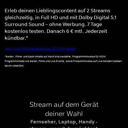
Erleb deinen Lieblingscontent auf 2 Streams
gleichzeitig, in Full HD und mit Dolby Digital 5.1
Surround Sound – ohne Werbung. 7 Tage
kostenlos testen. Danach 6 € mtl. Jederzeit
kündbar.*
Noch mehr Informationen zu WOW Premium
*Serien-, Filme- und Sport-Inhalte auf Abruf sind werbefrei. Programmhinweise für WOW
Programminhalte wie Serien, Filme und Live-Events, sowie Produkthinweise auf Live-Sendern bleiben
davon unberührt.
Stream auf dem Gerät
deiner Wahl
Fernseher, Laptop, Handy -