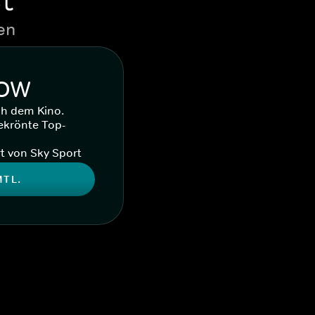
en
WOW
ch dem Kino.
ekrönte Top-
t von Sky Sport
MTL.