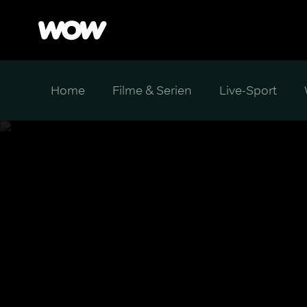
Home
Filme & Serien
Live-Sport