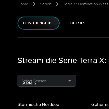
Home
Serien
Terra X: Faszination Wass
EPISODENGUIDE
DETAILS
Stream die Serie Terra X:
Select Season
Stürmische Nordsee
Geheimn