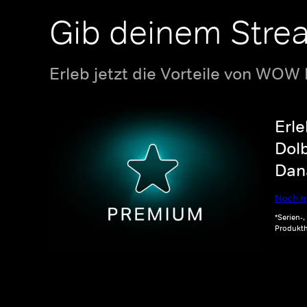
Gib deinem Stre
Erleb jetzt die Vorteile von WOW
Erle
Dolb
Dana
Noch m
*Serien-
Produkth