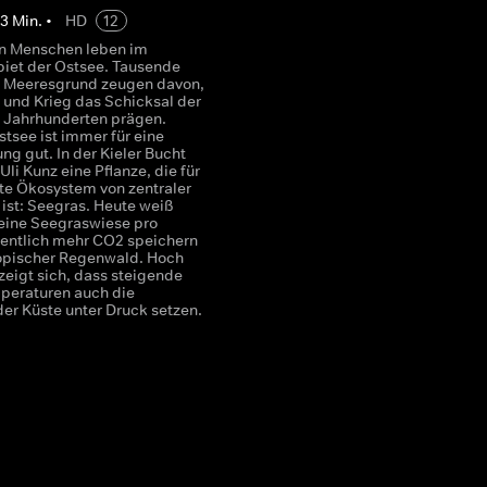
43
Min.
•
HD
12
en Menschen leben im
iet der Ostsee. Tausende
 Meeresgrund zeugen davon,
 und Krieg das Schicksal der
t Jahrhunderten prägen.
tsee ist immer für eine
g gut. In der Kieler Bucht
Uli Kunz eine Pflanze, die für
e Ökosystem von zentraler
ist: Seegras. Heute weiß
eine Seegraswiese pro
entlich mehr CO2 speichern
ropischer Regenwald. Hoch
zeigt sich, dass steigende
peraturen auch die
er Küste unter Druck setzen.