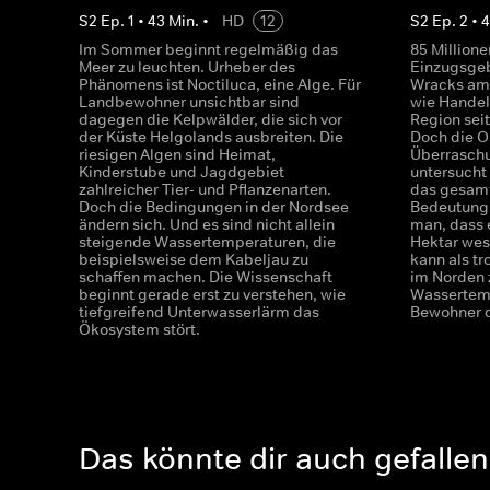
S
2
Ep.
1
•
43
Min.
•
HD
12
S
2
Ep.
2
•
Im Sommer beginnt regelmäßig das
85 Million
Meer zu leuchten. Urheber des
Einzugsgeb
Phänomens ist Noctiluca, eine Alge. Für
Wracks am
Landbewohner unsichtbar sind
wie Handel
dagegen die Kelpwälder, die sich vor
Region sei
der Küste Helgolands ausbreiten. Die
Doch die Os
riesigen Algen sind Heimat,
Überraschun
Kinderstube und Jagdgebiet
untersucht 
zahlreicher Tier- und Pflanzenarten.
das gesamt
Doch die Bedingungen in der Nordsee
Bedeutung 
ändern sich. Und es sind nicht allein
man, dass 
steigende Wassertemperaturen, die
Hektar wes
beispielsweise dem Kabeljau zu
kann als t
schaffen machen. Die Wissenschaft
im Norden 
beginnt gerade erst zu verstehen, wie
Wassertem
tiefgreifend Unterwasserlärm das
Bewohner d
Ökosystem stört.
Das könnte dir auch gefallen