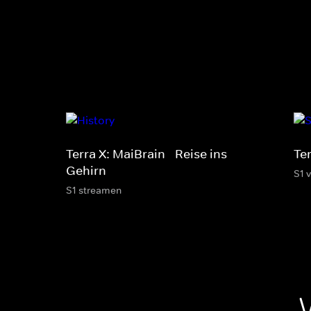
Terra X: MaiBrain - Reise ins
Te
Gehirn
S1 
S1 streamen