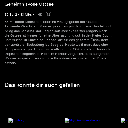
Geheimnisvolle Ostsee
S
2
Ep.
2
•
43
Min.
•
HD
12
85 Millionen Menschen leben im Einzugsgebiet der Ostsee.
Tausende Wracks am Meeresgrund zeugen davon, wie Handel und
Krieg das Schicksal der Region seit Jahrhunderten prägen. Doch
die Ostsee ist immer für eine Überraschung gut. In der Kieler Bucht
untersucht Uli Kunz eine Pflanze, die für das gesamte Ökosystem
von zentraler Bedeutung ist: Seegras. Heute weiß man, dass eine
Seegraswiese pro Hektar wesentlich mehr CO2 speichern kann als
tropischer Regenwald. Hoch im Norden zeigt sich, dass steigende
Wassertemperaturen auch die Bewohner der Küste unter Druck
setzen.
Das könnte dir auch gefallen