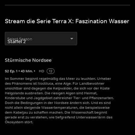
Stream die Serie Terra X: Faszination Wasser
Select Season
Stürmische Nordsee
S
2
Ep.
1
•
43
Min.
•
HD
12
Im Sommer beginnt regelmäßig das Meer zu leuchten. Urheber
des Phänomens ist Noctiluca, eine Alge. Für Landbewohner
unsichtbar sind dagegen die Kelpwälder, die sich vor der Küste
Helgolands ausbreiten. Die riesigen Algen sind Heimat,
Kinderstube und Jagdgebiet zahlreicher Tier- und Pflanzenarten.
Doch die Bedingungen in der Nordsee ändern sich. Und es sind
nicht allein steigende Wassertemperaturen, die beispielsweise
dem Kabeljau zu schaffen machen. Die Wissenschaft beginnt
gerade erst zu verstehen, wie tiefgreifend Unterwasserlärm das
Ökosystem stört.