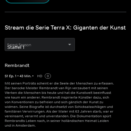
Stream die Serie Terra X: Giganten der Kunst
Select Season
Rembrandt
S
1
Ep.
1
•
43
Min.
•
HD
0
Mit seinen Porträts scheint er die Seele der Menschen zu erfassen.
Der barocke Meister Rembrandt van Rijn verzaubert mit seinen
Werken die Menschen bis heute und hat die Kunstwelt beeinflusst
wie kaum ein anderer. Rembrandt inspirierte Künstler dazu, sich
von Konventionen zu befreien und sich gänzlich der Kunst zu
widmen. Seine Biografie ist durchsetzt von Schicksalsschlägen und
familiären Verwirrungen. Als der Maler mit 63 Jahren starb, war er
vereinsamt, verarmt und unverstanden. Die Dokumentation spürt
Rembrandts Leben nach, in seiner holländischen Heimat Leiden
und in Amsterdam.