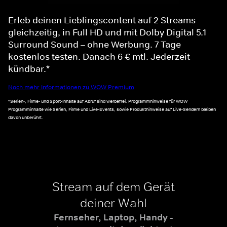
Erleb deinen Lieblingscontent auf 2 Streams
gleichzeitig, in Full HD und mit Dolby Digital 5.1
Surround Sound – ohne Werbung. 7 Tage
kostenlos testen. Danach 6 € mtl. Jederzeit
kündbar.*
Noch mehr Informationen zu WOW Premium
*Serien-, Filme- und Sport-Inhalte auf Abruf sind werbefrei. Programmhinweise für WOW
Programminhalte wie Serien, Filme und Live-Events, sowie Produkthinweise auf Live-Sendern bleiben
davon unberührt.
Stream auf dem Gerät
deiner Wahl
Fernseher, Laptop, Handy -