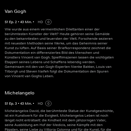
Van Gogh
S
1
Ep.
2
•
43
Min.
•
HD
0
Wie wurde aus einem vermeintlichen Dilettanten einer der
berühmtesten Künstler der Welt? Heute gehören seine Gemälde
zu den bekanntesten und teuersten der Welt. Forschende sezieren
mit neuesten Methoden seine Werke, um das Geheimnis seiner
Kunst zu lüften. Auf Basis seiner Briefkorrespondenz zeichnet die
Dokumentation ein differenziertes Bild des Menschen und
Künstlers Vincent van Gogh. Spielfilmszenen lassen die wichtigsten
Etappen seines Lebens und Schaffens lebendig werden.
Gemeinsam mit den van Gogh-Experten Nienke Bakker, Louis van
Tilborgh und Steven Naifeh folgt die Dokumentation den Spuren
von Vincent van Goghs Leben.
Michelangelo
S
1
Ep.
3
•
43
Min.
•
HD
0
Michelangelos David, die berühmteste Statue der Kunstgeschichte,
ist ein Kunstwerk für die Ewigkeit. Michelangelos Leben ist noch
längst nicht enträtselt: die Kindheit mit dem jähzornigen Vater,
seine Ausbildung am Hof der Medicis, seine Kämpfe mit den
Päpsten, seine Liebe zu Vittoria Colonna und für die Kunst, für die