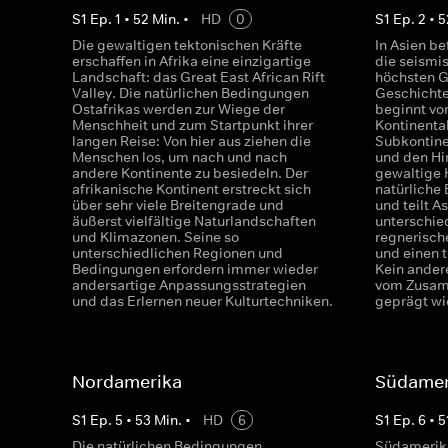
S
1
Ep.
1
•
52
Min.
•
HD
0
S
1
Ep.
2
•
5
Die gewaltigen tektonischen Kräfte
In Asien be
erschaffen in Afrika eine einzigartige
die seismi
Landschaft: das Great East African Rift
höchsten G
Valley. Die natürlichen Bedingungen
Geschichte
Ostafrikas werden zur Wiege der
beginnt vor
Menschheit und zum Startpunkt ihrer
Kontinenta
langen Reise: Von hier aus ziehen die
Subkontine
Menschen los, um nach und nach
und den Him
andere Kontinente zu besiedeln. Der
gewaltige 
afrikanische Kontinent erstreckt sich
natürliche
über sehr viele Breitengrade und
und teilt A
äußerst vielfältige Naturlandschaften
unterschied
und Klimazonen. Seine so
regnerisch
unterschiedlichen Regionen und
und einen 
Bedingungen erfordern immer wieder
Kein andere
andersartige Anpassungsstrategien
vom Zusam
und das Erlernen neuer Kulturtechniken.
geprägt wi
Nordamerika
Südamer
S
1
Ep.
5
•
53
Min.
•
HD
6
S
1
Ep.
6
•
5
Die natürlichen Bedingungen
Südamerika