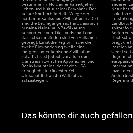
bestimmen in Nordamerika seit jeher
anderen L
Leben und Kultur seiner Bewohner. Der
Natur hat s
polare Norden bildet die Wiege der
Isolation e
nordamerikanischen Zivilisationen. Dort
Entstehung
sind die Bedingungen so hart, dass sich
Landbrücke
nur eine kleine Inuit-Bevölkerung
später fol
behaupten kann. Die Landschaft und
Anden ents
das Leben im Süden sind von Vulkanen
Hochkultur
geprägt. Es ist die Region, in der die
prägt die 
zweite Einwanderungswelle eine
ist reich a
indigene amerikanische Zivilisation
weckt seit
schafft. Es ist jedoch vor allem der
Begehrlich
Gunstraum zwischen Appalachen und
europäisch
Rocky Mountains, der es den USA
internatio
ermöglicht, in kürzester Zeit
Investoren.
wirtschaftlich an die Weltspitze
Anden bes
aufzusteigen.
Regenwald 
Das könnte dir auch gefallen