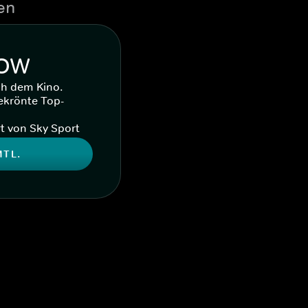
en
WOW
ch dem Kino.
ekrönte Top-
t von Sky Sport
MTL.