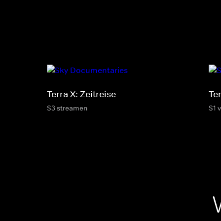
Terra X: Zeitreise
Te
S3 streamen
S1 