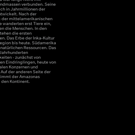
andmassen verbunden. Seine
ich in Jahrmillionen der
ntwickelt. Nach der
 der mittelamerikanischen
 wanderten erst Tiere ein,
gen die Menschen. In den
tehen die ersten
en. Das Erbe der Inka-Kultur
Region bis heute. Südamerika
n natürlichen Ressourcen. Das
 Jahrhunderten
keiten - zunächst von
en Eindringlingen, heute von
nalen Konzernen und
 Auf der anderen Seite der
timmt der Amazonas
den Kontinent.