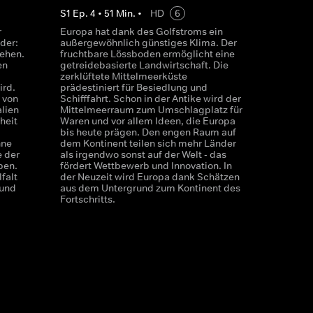
S
1
Ep.
4
•
51
Min.
•
HD
6
r
Europa hat dank des Golfstroms ein
der:
außergewöhnlich günstiges Klima. Der
tehen.
fruchtbare Lössboden ermöglicht eine
en
getreidebasierte Landwirtschaft. Die
zerklüftete Mittelmeerküste
ird.
prädestiniert für Besiedlung und
 von
Schifffahrt. Schon in der Antike wird der
alien
Mittelmeerraum zum Umschlagplatz für
heit
Waren und vor allem Ideen, die Europa
bis heute prägen. Den engen Raum auf
hne
dem Kontinent teilen sich mehr Länder
e der
als irgendwo sonst auf der Welt - das
ben.
fördert Wettbewerb und Innovation. In
falt
der Neuzeit wird Europa dank Schätzen
 und
aus dem Untergrund zum Kontinent des
Fortschritts.