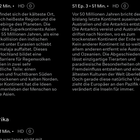
2
Min.
•
HD
0
S
1
Ep.
3
•
51
Min.
•
HD
0
findet sich der kälteste Ort,
Vor 50 Millionen Jahren bricht de
sch heißeste Region und die
bislang letzte Kontinent auseinan
ebirge des Planeten. Die
Australien und die Antarktis ents
 des Superkontinents Asien
Die Antarktis vereist und Australi
 55 Millionen Jahren, als eine
driftet nach Norden, wo es zum
lkollision den indischen
trockensten Kontinent der Erde w
nt unter Eurasien schiebt
Kein anderer Kontinent ist so weit
alaja auffaltet. Dieses
allem anderen entfernt wie Austr
Hochland bildet eine
und Ozeanien. Die Abgeschieden
 Barriere für Regenwolken
lässt einzigartige Tierarten und
sien in zwei sehr
paradiesische Besonderheiten o
liche Teile: einen
Fremdeinfluss entstehen und ein
en und fruchtbaren Süden
ältesten Kulturen der Welt überle
trockenen und kalten Norden.
Doch gerade diese natürliche Viel
r Kontinent hat die Ideen
zieht die Europäer an den Pazifik
menleben der Menschen so
verändert die Inseln für immer.
e Asien.
ika
1
Min.
•
HD
0
 war lange nicht mit