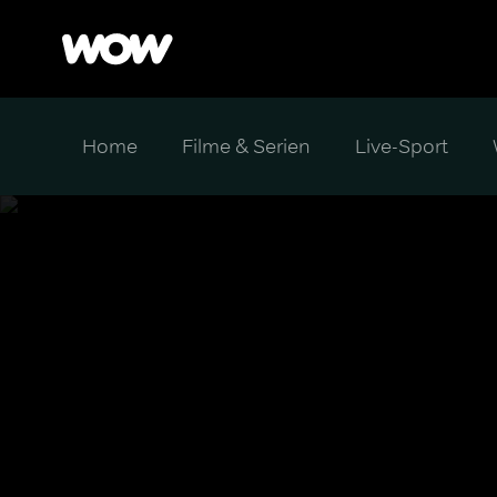
Home
Filme & Serien
Live-Sport