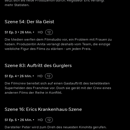
setzt sich als neue Produzentin durch. Regisseur Eric verlangt
mehr Statisten.
Szene 54: Der lila Geist
S
1
Ep.
3
•
26
Min.
•
HD
12
Die Medien werfen dem Filmstudio vor, ein Problem mit Frauen zu
haben. Produzentin Anita verlangt deshalb vom Team, die einzige
weibliche Figur des Films zu stärken - um jeden Preis.
Szene 83: Auftritt des Gurglers
S
1
Ep.
4
•
26
Min.
•
HD
12
Die Filmcrew bereitet sich auf einen Gastauftritt des beliebtesten
Superhelden des Franchise vor. Doch sie gerät mit der Crew eines
anderen Films der Reihe in Konflikt.
Szene 16: Erics Krankenhaus-Szene
S
1
Ep.
5
•
26
Min.
•
HD
12
Darsteller Peter wird zum Dreh des neuesten Kinohits gerufen.