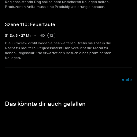
Regieassistentin Dag soll seinem unsicheren Kollegen helfen.
Produzentin Anita muss eine Produktplatzierung einbauen.
Szene 110: Feuertaufe
S
1
Ep.
6
•
27
Min.
•
HD
12
Die Filmcrew droht wegen eines weiteren Drehs bis spät in die
Nacht zu meutern. Regieassistent Dan versucht die Moral zu
heben. Regisseur Eric erwartet den Besuch eines prominenten
Kollegen.
mehr
Das könnte dir auch gefallen