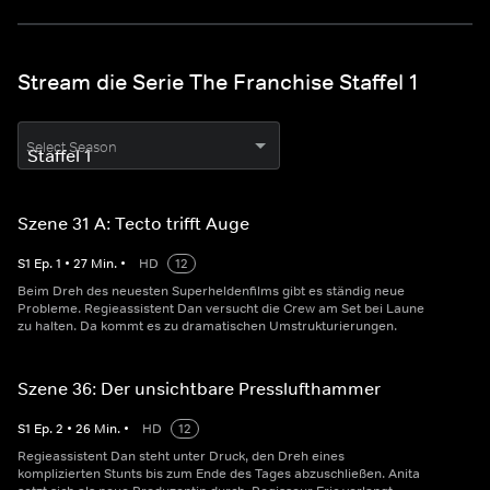
Stream die Serie The Franchise Staffel 1
Select Season
Szene 31 A: Tecto trifft Auge
S
1
Ep.
1
•
27
Min.
•
HD
12
Beim Dreh des neuesten Superheldenfilms gibt es ständig neue
Probleme. Regieassistent Dan versucht die Crew am Set bei Laune
zu halten. Da kommt es zu dramatischen Umstrukturierungen.
Szene 36: Der unsichtbare Presslufthammer
S
1
Ep.
2
•
26
Min.
•
HD
12
Regieassistent Dan steht unter Druck, den Dreh eines
komplizierten Stunts bis zum Ende des Tages abzuschließen. Anita