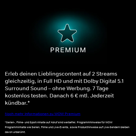
Erleb deinen Lieblingscontent auf 2 Streams
gleichzeitig, in Full HD und mit Dolby Digital 5.1
Surround Sound – ohne Werbung. 7 Tage
kostenlos testen. Danach 6 € mtl. Jederzeit
kündbar.*
Noch mehr Informationen zu WOW Premium
*Serien-, Filme- und Sport-Inhalte auf Abruf sind werbefrei. Programmhinweise für WOW
Programminhalte wie Serien, Filme und Live-Events, sowie Produkthinweise auf Live-Sendern bleiben
davon unberührt.