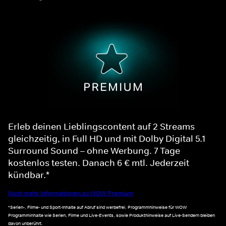
Erleb deinen Lieblingscontent auf 2 Streams
gleichzeitig, in Full HD und mit Dolby Digital 5.1
Surround Sound – ohne Werbung. 7 Tage
kostenlos testen. Danach 6 € mtl. Jederzeit
kündbar.*
Noch mehr Informationen zu WOW Premium
*Serien-, Filme- und Sport-Inhalte auf Abruf sind werbefrei. Programmhinweise für WOW
Programminhalte wie Serien, Filme und Live-Events, sowie Produkthinweise auf Live-Sendern bleiben
davon unberührt.