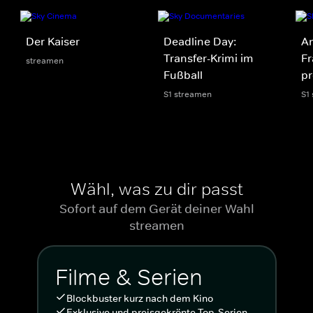
Der Kaiser
Deadline Day:
An
Transfer-Krimi im
Fr
streamen
Fußball
p
S1 streamen
S1
Wähl, was zu dir passt
Sofort auf dem Gerät deiner Wahl
streamen
Filme & Serien
Blockbuster kurz nach dem Kino
Exklusive und preisgekrönte Top-Serien