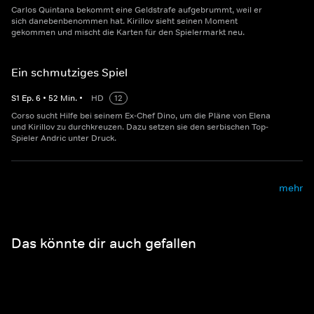
Carlos Quintana bekommt eine Geldstrafe aufgebrummt, weil er
sich danebenbenommen hat. Kirillov sieht seinen Moment
gekommen und mischt die Karten für den Spielermarkt neu.
Ein schmutziges Spiel
S
1
Ep.
6
•
52
Min.
•
HD
12
Corso sucht Hilfe bei seinem Ex-Chef Dino, um die Pläne von Elena
und Kirillov zu durchkreuzen. Dazu setzen sie den serbischen Top-
Spieler Andric unter Druck.
mehr
Das könnte dir auch gefallen