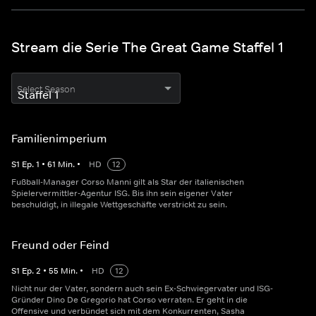
Stream die Serie The Great Game Staffel 1
Select Season
Familienimperium
S
1
Ep.
1
•
61
Min.
•
HD
12
Fußball-Manager Corso Manni gilt als Star der italienischen
Spielervermittler-Agentur ISG. Bis ihn sein eigener Vater
beschuldigt, in illegale Wettgeschäfte verstrickt zu sein.
Freund oder Feind
S
1
Ep.
2
•
55
Min.
•
HD
12
Nicht nur der Vater, sondern auch sein Ex-Schwiegervater und ISG-
Gründer Dino De Gregorio hat Corso verraten. Er geht in die
Offensive und verbündet sich mit dem Konkurrenten, Sasha