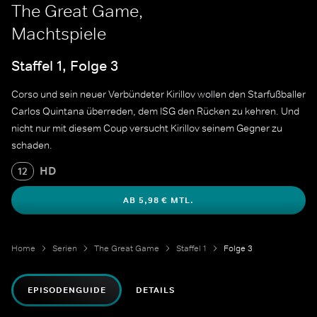
The Great Game,
Machtspiele
Staffel 1, Folge 3
Corso und sein neuer Verbündeter Kirillov wollen den Starfußballer
Carlos Quintana überreden, dem ISG den Rücken zu kehren. Und
nicht nur mit diesem Coup versucht Kirillov seinem Gegner zu
schaden.
HD
12
AB 5,98 € MTL.
Home
Serien
The Great Game
Staffel 1
Folge 3
EPISODENGUIDE
DETAILS