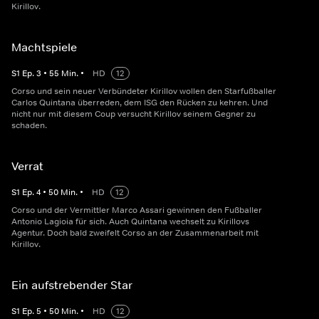
Kirillov.
Machtspiele
S
1
Ep.
3
•
55
Min.
•
HD
12
Corso und sein neuer Verbündeter Kirillov wollen den Starfußballer
Carlos Quintana überreden, dem ISG den Rücken zu kehren. Und
nicht nur mit diesem Coup versucht Kirillov seinem Gegner zu
schaden.
Verrat
S
1
Ep.
4
•
50
Min.
•
HD
12
Corso und der Vermittler Marco Assari gewinnen den Fußballer
Antonio Lagioia für sich. Auch Quintana wechselt zu Kirillovs
Agentur. Doch bald zweifelt Corso an der Zusammenarbeit mit
Kirillov.
Ein aufstrebender Star
S
1
Ep.
5
•
50
Min.
•
HD
12