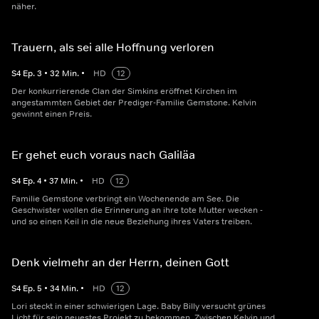
näher.
Trauern, als sei alle Hoffnung verloren
S
4
Ep.
3
•
32
Min.
•
HD
12
Der konkurrierende Clan der Simkins eröffnet Kirchen im
angestammten Gebiet der Prediger-Familie Gemstone. Kelvin
gewinnt einen Preis.
Er gehet euch voraus nach Galiläa
S
4
Ep.
4
•
37
Min.
•
HD
12
Familie Gemstone verbringt ein Wochenende am See. Die
Geschwister wollen die Erinnerung an ihre tote Mutter wecken -
und so einen Keil in die neue Beziehung ihres Vaters treiben.
Denk vielmehr an der Herrn, deinen Gott
S
4
Ep.
5
•
34
Min.
•
HD
12
Lori steckt in einer schwierigen Lage. Baby Billy versucht grünes
Licht für sein neuestes Projekt zu bekommen. Zwischen Kelvin und