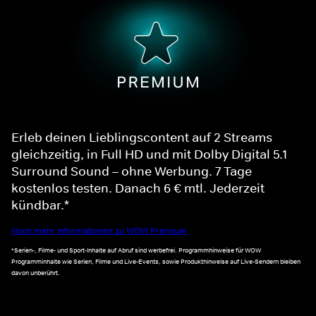
Erleb deinen Lieblingscontent auf 2 Streams
gleichzeitig, in Full HD und mit Dolby Digital 5.1
Surround Sound – ohne Werbung. 7 Tage
kostenlos testen. Danach 6 € mtl. Jederzeit
kündbar.*
Noch mehr Informationen zu WOW Premium
*Serien-, Filme- und Sport-Inhalte auf Abruf sind werbefrei. Programmhinweise für WOW
Programminhalte wie Serien, Filme und Live-Events, sowie Produkthinweise auf Live-Sendern bleiben
davon unberührt.