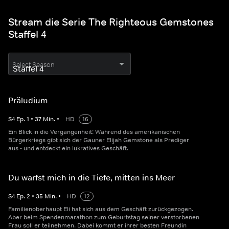
Stream die Serie The Righteous Gemstones
Staffel 4
Select Season
Präludium
S
4
Ep.
1
•
37
Min.
•
HD
16
Ein Blick in die Vergangenheit: Während des amerikanischen
Bürgerkriegs gibt sich der Gauner Elijah Gemstone als Prediger
aus - und entdeckt ein lukratives Geschäft.
Du warfst mich in die Tiefe, mitten ins Meer
S
4
Ep.
2
•
35
Min.
•
HD
12
Familienoberhaupt Eli hat sich aus dem Geschäft zurückgezogen.
Aber beim Spendenmarathon zum Geburtstag seiner verstorbenen
Frau soll er teilnehmen. Dabei kommt er ihrer besten Freundin