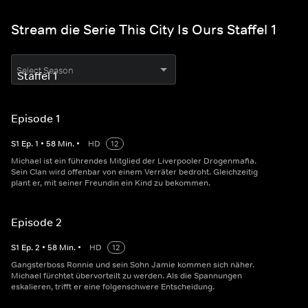
Stream die Serie This City Is Ours Staffel 1
Select Season
Episode 1
S
1
Ep.
1
•
58
Min.
•
HD
12
Michael ist ein führendes Mitglied der Liverpooler Drogenmafia.
Sein Clan wird offenbar von einem Verräter bedroht. Gleichzeitig
plant er, mit seiner Freundin ein Kind zu bekommen.
Episode 2
S
1
Ep.
2
•
58
Min.
•
HD
12
Gangsterboss Ronnie und sein Sohn Jamie kommen sich näher.
Michael fürchtet übervorteilt zu werden. Als die Spannungen
eskalieren, trifft er eine folgenschwere Entscheidung.