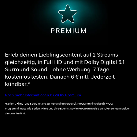
Erleb deinen Lieblingscontent auf 2 Streams
gleichzeitig, in Full HD und mit Dolby Digital 5.1
Surround Sound – ohne Werbung. 7 Tage
kostenlos testen. Danach 6 € mtl. Jederzeit
kündbar.*
Noch mehr Informationen zu WOW Premium
*Serien-, Filme- und Sport-Inhalte auf Abruf sind werbefrei. Programmhinweise für WOW
Programminhalte wie Serien, Filme und Live-Events, sowie Produkthinweise auf Live-Sendern bleiben
davon unberührt.