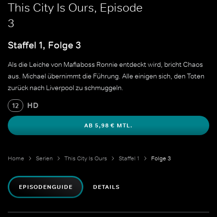
This City Is Ours, Episode
3
Staffel 1, Folge 3
Als die Leiche von Mafiaboss Ronnie entdeckt wird, bricht Chaos
aus. Michael übernimmt die Führung. Alle einigen sich, den Toten
zurück nach Liverpool zu schmuggeln.
HD
12
AB 5,98 € MTL.
Home
Serien
This City Is Ours
Staffel 1
Folge 3
EPISODENGUIDE
DETAILS