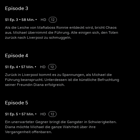
Episode 3
S
1
Ep.
3
•
58
Min.
•
HD
12
Als die Leiche von Mafiaboss Ronnie entdeckt wird, bricht Chaos
aus. Michael übernimmt die Führung. Alle einigen sich, den Toten
zurück nach Liverpool zu schmuggeln.
Episode 4
S
1
Ep.
4
•
57
Min.
•
HD
12
Zurück in Liverpool kommt es zu Spannungen, als Michael die
Führung beansprucht. Unterdessen ist die künstliche Befruchtung
seiner Freundin Diana erfolgreich.
Episode 5
S
1
Ep.
5
•
57
Min.
•
HD
12
Ein unerwarteter Gegner bringt die Gangster in Schwierigkeiten.
Diana möchte Michael die ganze Wahrheit über ihre
Vergangenheit offenbaren.