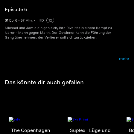
Episode 6
S
1
Ep.
6
•
57
Min.
•
HD
12
Michael und Jamie einigen sich, ihre Rivalität in einem Kampf zu
klären - Mann gegen Mann. Der Gewinner kann die Führung der
Gang übernehmen, der Verlierer soll sich zurückziehen.
mehr
Das könnte dir auch gefallen
The Copenhagen
Suplex - Lüge und
Bo