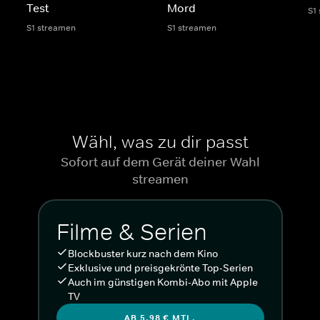
Test
Mord
S1
S1 streamen
S1 streamen
Wähl, was zu dir passt
Sofort auf dem Gerät deiner Wahl
streamen
Filme & Serien
Blockbuster kurz nach dem Kino
Exklusive und preisgekrönte Top-Serien
Auch im günstigen Kombi-Abo mit Apple
TV
AB 5,98 € MTL.