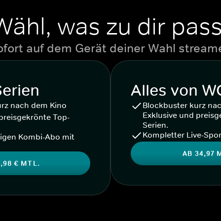
Wähl, was zu dir pass
ofort auf dem Gerät deiner Wahl stream
Serien
Alles von 
urz nach dem Kino
Blockbuster kurz na
Exklusive und preisg
preisgekrönte Top-
Serien.
Kompletter Live-Spor
igen Kombi-Abo mit
AB 34,97 
,98 € MTL.