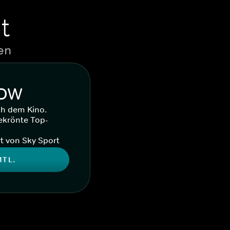
t
en
WOW
ch dem Kino.
ekrönte Top-
t von Sky Sport
MTL.