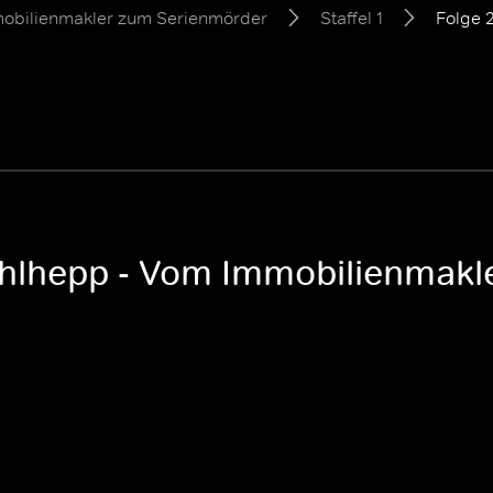
obilienmakler zum Serienmörder
Staffel 1
Folge 
ohlhepp - Vom Immobilienmakl