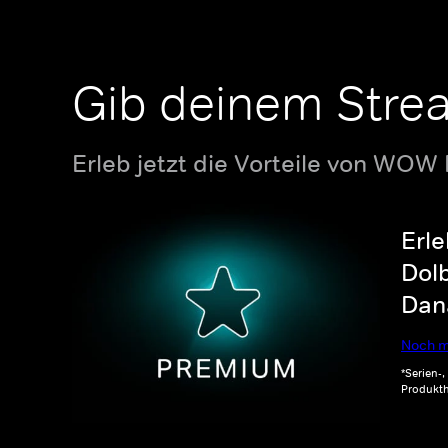
Gib deinem Stre
Erleb jetzt die Vorteile von WOW
Erle
Dolb
Dana
Noch m
*Serien-
Produkth