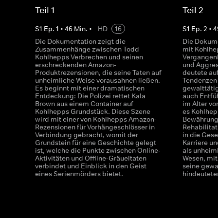
Teil 1
Teil 2
S
1
Ep.
1
•
46
Min.
•
HD
16
S
1
Ep.
2
•
4
Die Dokumentation zeigt die
Die Dokume
Zusammenhänge zwischen Todd
mit Kohlhe
Kohlhepps Verbrechen und seinen
Vergangenh
erschreckenden Amazon-
und Aggres
Produktrezensionen, die seine Taten auf
deutete au
unheimliche Weise vorausahnen ließen.
Tendenzen h
Es beginnt mit einer dramatischen
gewalttäti
Entdeckung: Die Polizei rettet Kala
auch Entfü
Brown aus einem Container auf
im Alter vo
Kohlhepps Grundstück. Diese Szene
es Kohlhep
wird mit einer von Kohlhepps Amazon-
Bewährung
Rezensionen für Vorhängeschlösser in
Rehabilitat
Verbindung gebracht, womit der
in die Ges
Grundstein für eine Geschichte gelegt
Karriere u
ist, welche die Punkte zwischen Online-
als unheiml
Aktivitäten und Offline-Gräueltaten
Wesen, mit
verbindet und Einblick in den Geist
seine gewa
eines Serienmörders bietet.
hindeutete