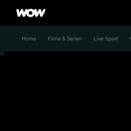
Home
Filme & Serien
Live-Sport