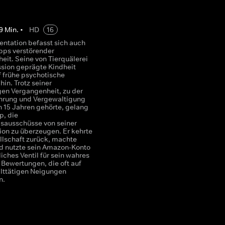
9
Min.
•
HD
16
ntation befasst sich auch
pps verstörender
eit. Seine von Tierquälerei
sion geprägte Kindheit
f frühe psychotische
in. Trotz seiner
gen Vergangenheit, zu der
hrung und Vergewaltigung
n 15 Jahren gehörte, gelang
p, die
sausschüsse von seiner
ion zu überzeugen. Er kehrte
ellschaft zurück, machte
nd nutzte sein Amazon-Konto
iches Ventil für sein wahres
 Bewertungen, die oft auf
lttätigen Neigungen
n.