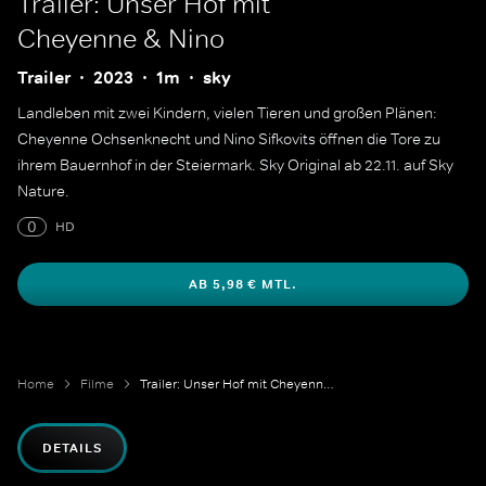
Trailer: Unser Hof mit
Cheyenne & Nino
Trailer
2023
1m
sky
Landleben mit zwei Kindern, vielen Tieren und großen Plänen:
Cheyenne Ochsenknecht und Nino Sifkovits öffnen die Tore zu
ihrem Bauernhof in der Steiermark. Sky Original ab 22.11. auf Sky
Nature.
0
HD
AB 5,98 € MTL.
Home
Filme
Trailer: Unser Hof mit Cheyenne & Nino
DETAILS