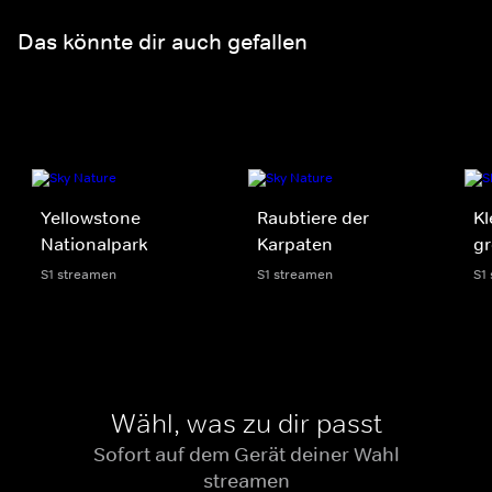
Das könnte dir auch gefallen
Yellowstone
Raubtiere der
Kl
Nationalpark
Karpaten
gr
S1 streamen
S1 streamen
S1
Wähl, was zu dir passt
Sofort auf dem Gerät deiner Wahl
streamen