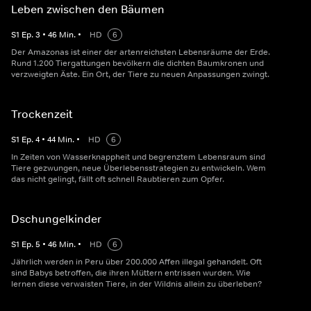
Leben zwischen den Bäumen
S
1
Ep.
3
•
46
Min.
•
HD
6
Der Amazonas ist einer der artenreichsten Lebensräume der Erde.
Rund 1.200 Tiergattungen bevölkern die dichten Baumkronen und
verzweigten Äste. Ein Ort, der Tiere zu neuen Anpassungen zwingt.
Trockenzeit
S
1
Ep.
4
•
44
Min.
•
HD
6
In Zeiten von Wasserknappheit und begrenztem Lebensraum sind
Tiere gezwungen, neue Überlebensstrategien zu entwickeln. Wem
das nicht gelingt, fällt oft schnell Raubtieren zum Opfer.
Dschungelkinder
S
1
Ep.
5
•
46
Min.
•
HD
6
Jährlich werden in Peru über 200.000 Affen illegal gehandelt. Oft
sind Babys betroffen, die ihren Müttern entrissen wurden. Wie
lernen diese verwaisten Tiere, in der Wildnis allein zu überleben?