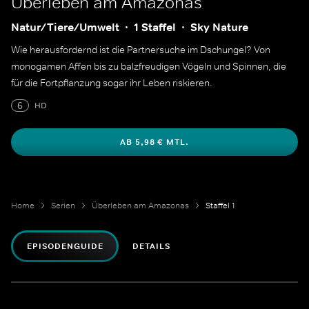
Überleben am Amazonas
Natur/Tiere/Umwelt
1 Staffel
Sky Nature
Wie herausfordernd ist die Partnersuche im Dschungel? Von
monogamen Affen bis zu balzfreudigen Vögeln und Spinnen, die
für die Fortpflanzung sogar ihr Leben riskieren.
6
HD
AB 5,98 € MTL.
Home
Serien
Überleben am Amazonas
Staffel 1
EPISODENGUIDE
DETAILS