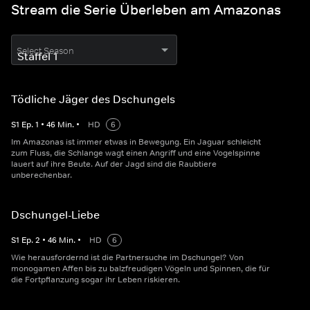
Stream die Serie Überleben am Amazonas
Select Season
Tödliche Jäger des Dschungels
S
1
Ep.
1
•
46
Min.
•
HD
6
Im Amazonas ist immer etwas in Bewegung. Ein Jaguar schleicht
zum Fluss, die Schlange wagt einen Angriff und eine Vogelspinne
lauert auf ihre Beute. Auf der Jagd sind die Raubtiere
unberechenbar.
Dschungel-Liebe
S
1
Ep.
2
•
46
Min.
•
HD
6
Wie herausfordernd ist die Partnersuche im Dschungel? Von
monogamen Affen bis zu balzfreudigen Vögeln und Spinnen, die für
die Fortpflanzung sogar ihr Leben riskieren.