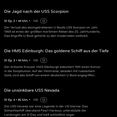
Die Jagd nach der USS Scorpion
S
1
Ep.
2
•
44
Min.
•
HD
12
Der Verlust des atomgetriebenen U-Boots USS Scorpion im Jahr
1968 ist eines der größten maritimen Rätsel des 20. Jahrhunderts.
Das Angriffs-U-Boot gehörte zu den modernsten weltweit.
Die HMS Edinburgh: Das goldene Schiff aus der Tiefe
S
1
Ep.
3
•
44
Min.
•
HD
12
Der britische Kreuzer HMS Edinburgh eskortiert 1941 einen Konvoi
in die Sowjetunion. Auf der Heimreise, beladen mit russischem
Gold, wird das Schiff von einem deutschen U-Boot angegriffen.
Die unsinkbare USS Nevada
S
1
Ep.
4
•
45
Min.
•
HD
12
Die USS Nevada war eine Legende in der US-Marine: Das
Schlachtschiff überstand Pearl Harbour, unterstützte die
Landungen am D-Day und hielt schließlich sogar