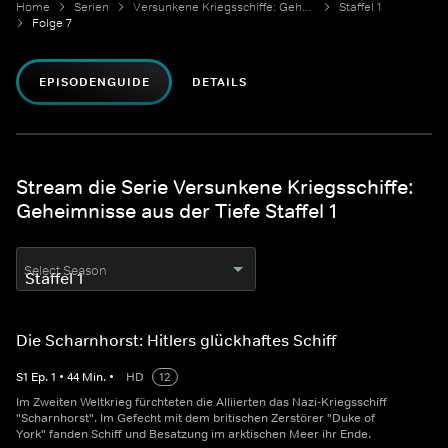
Home
Serien
Versunkene Kriegsschiffe: Geheimnisse aus der Tiefe
Staffel 1
Folge 7
EPISODENGUIDE
DETAILS
Stream die Serie Versunkene Kriegsschiffe:
Geheimnisse aus der Tiefe Staffel 1
Select Season
Die Scharnhorst: Hitlers glückhaftes Schiff
S
1
Ep.
1
•
44
Min.
•
HD
12
Im Zweiten Weltkrieg fürchteten die Alliierten das Nazi-Kriegsschiff
"Scharnhorst". Im Gefecht mit dem britischen Zerstörer "Duke of
York" fanden Schiff und Besatzung im arktischen Meer ihr Ende.