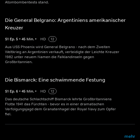
Atombombentests stand.
Die General Belgrano: Argentiniens amerikanischer
Kreuzer
S
1
Ep.
5
•
45
Min.
•
HD
12
Aus USS Phoenix wird General Belgrano - nach dem Zweiten
Weltkrieg an Argentinien verkauft, verteidigte der Leichte Kreuzer
1982 unter neuem Namen die Falklandinseln gegen
Großbritannien.
Die Bismarck: Eine schwimmende Festung
S
1
Ep.
6
•
45
Min.
•
HD
12
Das deutsche Schlachtschiff Bismarck lehrte Großbritanniens
Flotte 1941 das Fürchten - bevor es in einer dramatischen
Verfolgungsjagd dem Granatenhagel der Royal Navy zum Opfer
fiel.
mehr