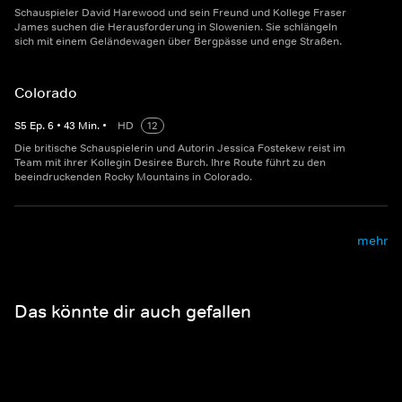
Schauspieler David Harewood und sein Freund und Kollege Fraser
James suchen die Herausforderung in Slowenien. Sie schlängeln
sich mit einem Geländewagen über Bergpässe und enge Straßen.
Colorado
S
5
Ep.
6
•
43
Min.
•
HD
12
Die britische Schauspielerin und Autorin Jessica Fostekew reist im
Team mit ihrer Kollegin Desiree Burch. Ihre Route führt zu den
beeindruckenden Rocky Mountains in Colorado.
mehr
Das könnte dir auch gefallen