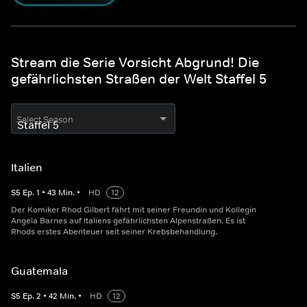
Stream die Serie Vorsicht Abgrund! Die
gefährlichsten Straßen der Welt Staffel 5
Select Season
Italien
S
5
Ep.
1
•
43
Min.
•
HD
12
Der Komiker Rhod Gilbert fährt mit seiner Freundin und Kollegin
Angela Barnes auf Italiens gefährlichsten Alpenstraßen. Es ist
Rhods erstes Abenteuer seit seiner Krebsbehandlung.
Guatemala
S
5
Ep.
2
•
42
Min.
•
HD
12