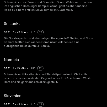
Schauspieler Joe Swash und Comedian Seann Walsh waren schon
im englischen Dschungel-Camp. Diesmal geht es aber auf eine
Reise zu einem antiken Maya-Tempel in Guatemala.
Sri Lanka
S
5
Ep.
3
•
42
Min.
•
HD
12
Die Sportexperten und ehemaligen Kollegen Jeff Stelling und Chris
Kamara treffen sich wieder. Gemeinsam erleben sie eine
aufregende Reise durch Sri Lanka.
Namibia
S
5
Ep.
4
•
43
Min.
•
HD
12
Schauspieler Mike Wozniak und Stand-Up-Komikerin Ola Labib
reisen in eine der wildesten Gegenden der Erde: die Namib-Wüste.
Dort sind sie ganz auf sich allein gestellt.
Slovenien
S
5
Ep.
5
•
42
Min.
•
HD
12