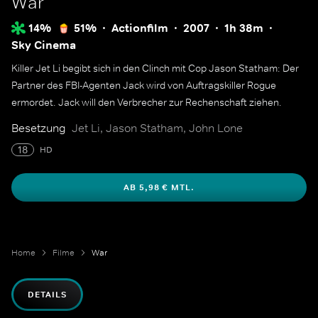
War
14%
51%
Actionfilm
2007
1h 38m
Sky Cinema
Killer Jet Li begibt sich in den Clinch mit Cop Jason Statham: Der
Partner des FBI-Agenten Jack wird von Auftragskiller Rogue
ermordet. Jack will den Verbrecher zur Rechenschaft ziehen.
Besetzung
Jet Li, Jason Statham, John Lone
18
HD
AB 5,98 € MTL.
Home
Filme
War
DETAILS