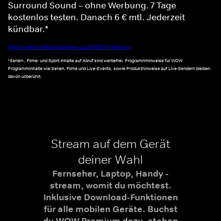
Surround Sound – ohne Werbung. 7 Tage
kostenlos testen. Danach 6 € mtl. Jederzeit
kündbar.*
Noch mehr Informationen zu WOW Premium
*Serien-, Filme- und Sport-Inhalte auf Abruf sind werbefrei. Programmhinweise für WOW
Programminhalte wie Serien, Filme und Live-Events, sowie Produkthinweise auf Live-Sendern bleiben
davon unberührt.
Stream auf dem Gerät
deiner Wahl
Fernseher, Laptop, Handy -
stream, womit du möchtest.
Inklusive Download-Funktionen
für alle mobilen Geräte. Buchst
du WOW Premium dazu, stehen