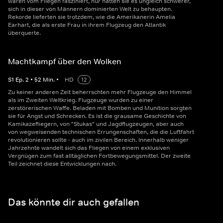
waren vom Fliegen fasziniert, nur hatten sie es ungleich schwerer,
sich in dieser von Männern dominierten Welt zu behaupten.
Rekorde lieferten sie trotzdem, wie die Amerikanerin Amelia
Earhart, die als erste Frau in ihrem Flugzeug den Atlantik
überquerte.
Machtkampf über den Wolken
S
1
Ep.
2
•
52
Min.
•
HD
12
Zu keiner anderen Zeit beherrschten mehr Flugzeuge den Himmel
als im Zweiten Weltkrieg. Flugzeuge wurden zu einer
zerstörerischen Waffe. Beladen mit Bomben und Munition sorgten
sie für Angst und Schrecken. Es ist die grausame Geschichte von
Kamikazefliegern, von "Stukas" und Jagdflugzeugen, aber auch
von wegweisenden technischen Errungenschaften, die die Luftfahrt
revolutionieren sollte - auch im zivilen Bereich. Innerhalb weniger
Jahrzehnte wandelt sich das Fliegen von einem exklusiven
Vergnügen zum fast alltäglichen Fortbewegungsmittel. Der zweite
Teil zeichnet diese Entwicklungen nach.
Das könnte dir auch gefallen