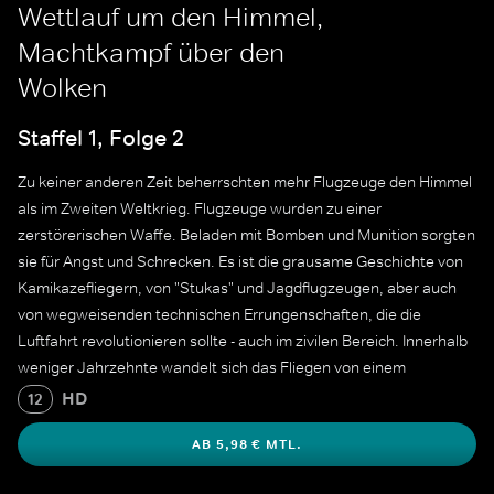
Wettlauf um den Himmel,
Machtkampf über den
Wolken
Staffel 1, Folge 2
Zu keiner anderen Zeit beherrschten mehr Flugzeuge den Himmel
als im Zweiten Weltkrieg. Flugzeuge wurden zu einer
zerstörerischen Waffe. Beladen mit Bomben und Munition sorgten
sie für Angst und Schrecken. Es ist die grausame Geschichte von
Kamikazefliegern, von "Stukas" und Jagdflugzeugen, aber auch
von wegweisenden technischen Errungenschaften, die die
Luftfahrt revolutionieren sollte - auch im zivilen Bereich. Innerhalb
weniger Jahrzehnte wandelt sich das Fliegen von einem
exklusiven Vergnügen zum fast alltäglichen Fortbewegungsmittel.
HD
12
Der zweite Teil zeichnet diese Entwicklungen nach.
AB 5,98 € MTL.