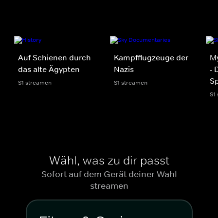
Auf Schienen durch
Kampfflugzeuge der
My
das alte Ägypten
Nazis
- 
S
S1 streamen
S1 streamen
S1
Wähl, was zu dir passt
Sofort auf dem Gerät deiner Wahl
streamen