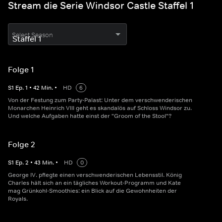
Stream die Serie Windsor Castle Staffel 1
Select Season
Folge 1
S
1
Ep.
1
•
42
Min.
•
HD
6
Von der Festung zum Party-Palast: Unter dem verschwenderischen
Monarchen Heinrich VIII geht es skandalös auf Schloss Windsor zu.
Und welche Aufgaben hatte einst der "Groom of the Stool"?
Folge 2
S
1
Ep.
2
•
43
Min.
•
HD
0
George IV. pflegte einen verschwenderischen Lebensstil. König
Charles hält sich an ein tägliches Workout-Programm und Kate
mag Grünkohl-Smoothies: ein Blick auf die Gewohnheiten der
Royals.