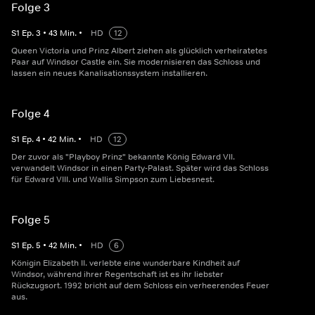
Folge 3
S
1
Ep.
3
•
43
Min.
•
HD
12
Queen Victoria und Prinz Albert ziehen als glücklich verheiratetes
Paar auf Windsor Castle ein. Sie modernisieren das Schloss und
lassen ein neues Kanalisationssystem installieren.
Folge 4
S
1
Ep.
4
•
42
Min.
•
HD
12
Der zuvor als "Playboy Prinz" bekannte König Edward VII.
verwandelt Windsor in einen Party-Palast. Später wird das Schloss
für Edward VIII. und Wallis Simpson zum Liebesnest.
Folge 5
S
1
Ep.
5
•
42
Min.
•
HD
6
Königin Elizabeth II. verlebte eine wunderbare Kindheit auf
Windsor, während ihrer Regentschaft ist es ihr liebster
Rückzugsort. 1992 bricht auf dem Schloss ein verheerendes Feuer
aus.