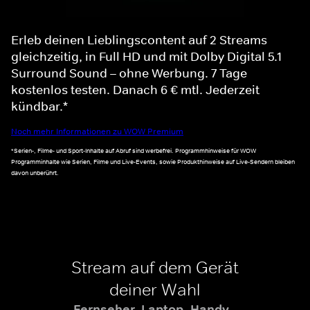
Erleb deinen Lieblingscontent auf 2 Streams
gleichzeitig, in Full HD und mit Dolby Digital 5.1
Surround Sound – ohne Werbung. 7 Tage
kostenlos testen. Danach 6 € mtl. Jederzeit
kündbar.*
Noch mehr Informationen zu WOW Premium
*Serien-, Filme- und Sport-Inhalte auf Abruf sind werbefrei. Programmhinweise für WOW
Programminhalte wie Serien, Filme und Live-Events, sowie Produkthinweise auf Live-Sendern bleiben
davon unberührt.
Stream auf dem Gerät
deiner Wahl
Fernseher, Laptop, Handy -