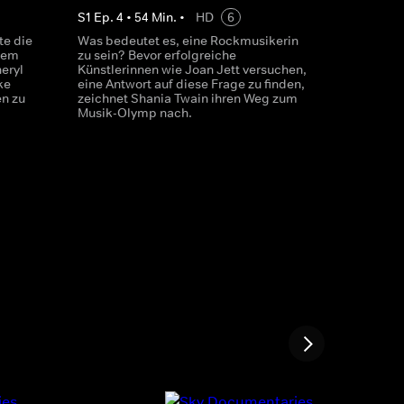
S
1
Ep.
4
•
54
Min.
•
HD
6
te die
Was bedeutet es, eine Rockmusikerin
nem
zu sein? Bevor erfolgreiche
eryl
Künstlerinnen wie Joan Jett versuchen,
ke
eine Antwort auf diese Frage zu finden,
en zu
zeichnet Shania Twain ihren Weg zum
Musik-Olymp nach.