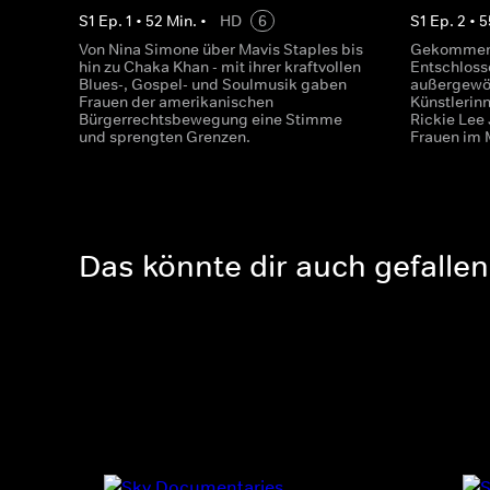
S
1
Ep.
1
•
52
Min.
•
HD
6
S
1
Ep.
2
•
5
Von Nina Simone über Mavis Staples bis
Gekommen,
hin zu Chaka Khan - mit ihrer kraftvollen
Entschloss
Blues-, Gospel- und Soulmusik gaben
außergewöh
Frauen der amerikanischen
Künstlerin
Bürgerrechtsbewegung eine Stimme
Rickie Lee 
und sprengten Grenzen.
Frauen im 
Das könnte dir auch gefallen