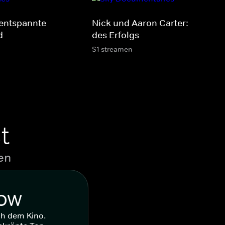
 entspannte
Nick und Aaron Carter: Der Prei
d
des Erfolgs
S1 streamen
t
en
WOW
ch dem Kino.