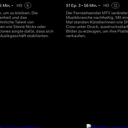
5
Min.
•
HD
6
S
1
Ep.
3
•
56
Min.
•
HD
12
 um zu bleiben. Die
Der Fernsehsender MTV veränder
enheit und das
Musikbranche nachhaltig. Mit ei
nliche Talent von
Mal standen Künstlerinnen wie Sh
nen wie Stevie Nicks oder
Crow unter Druck, ausdrucksstar
Jones sorgte dafür, dass sich
Bilder zu erzeugen, um ihre Platt
Musikgeschäft etablierten.
verkaufen.