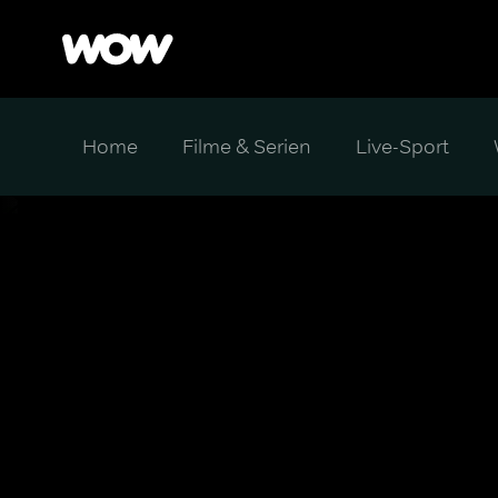
Home
Filme & Serien
Live-Sport