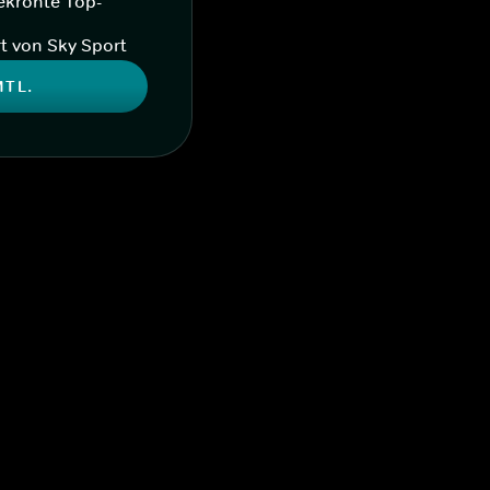
ekrönte Top-
t von Sky Sport
MTL.