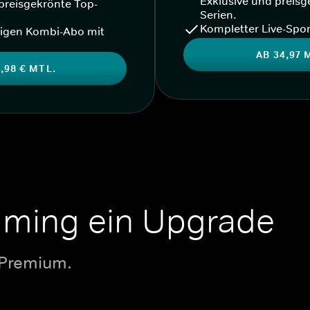
Exklusive und preisg
preisgekrönte Top-
Serien.
Kompletter Live-Spor
igen Kombi-Abo mit
AB 34,97 
,98 € MTL.
aming ein Upgrade
 Premium.