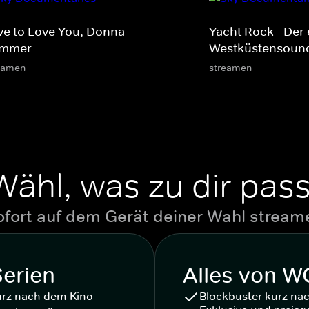
ve to Love You, Donna
Yacht Rock - Der
mmer
Westküstensoun
eamen
streamen
Wähl, was zu dir pass
ofort auf dem Gerät deiner Wahl stream
Serien
Alles von 
urz nach dem Kino
Blockbuster kurz na