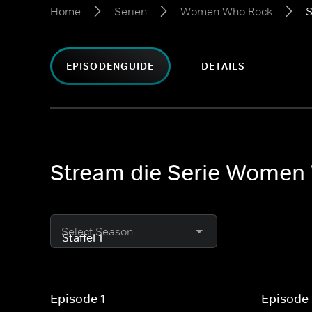
Home
Serien
Women Who Rock
S
EPISODENGUIDE
DETAILS
Stream die Serie Women
Select Season
Episode 1
Episode