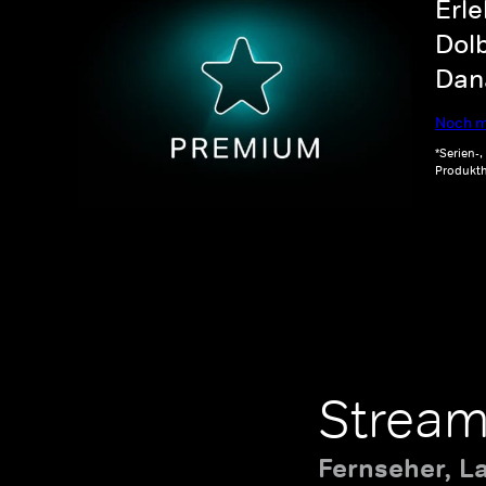
Erle
Dolb
Dana
Noch m
*Serien-
Produkth
Stream
Fernseher, L