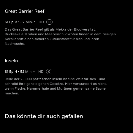
Great Barrier Reef
S
1
Ep.
3
•
52
Min.
•
HD
0
Das Great Barrier Reef gilt als Mekka der Biodiversität.
Buckelwale, Kraken und Meeresschildkröten finden in dem riesigen
Korallenriff einen sicheren Zufluchtsort für sich und ihren
Nachwuchs.
Inseln
S
1
Ep.
4
•
52
Min.
•
HD
0
Jede der 25.000 pazifischen Inseln ist eine Welt für sich - und
schreibt ihre ganz eigenen Gesetze. Hier verwundert es nicht,
wenn Fische, Hammerhaie und Muränen gemeinsame Sache
machen.
Das könnte dir auch gefallen