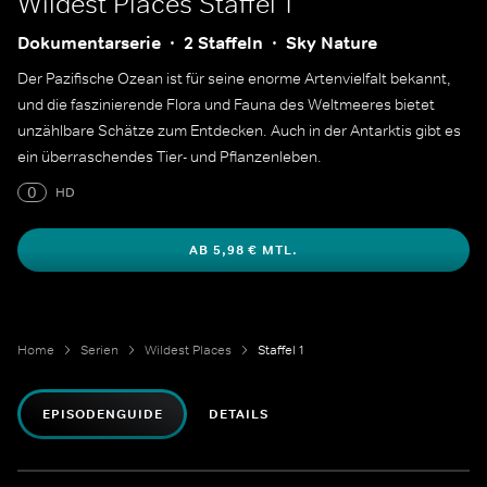
Wildest Places
Staffel 1
Dokumentarserie
2 Staffeln
Sky Nature
Der Pazifische Ozean ist für seine enorme Artenvielfalt bekannt,
und die faszinierende Flora und Fauna des Weltmeeres bietet
unzählbare Schätze zum Entdecken. Auch in der Antarktis gibt es
ein überraschendes Tier- und Pflanzenleben.
0
HD
AB 5,98 € MTL.
Home
Serien
Wildest Places
Staffel 1
EPISODENGUIDE
DETAILS