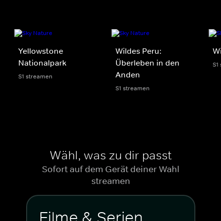
Yellowstone
Wildes Peru:
Wi
Nationalpark
Überleben in den
S1
Anden
S1 streamen
S1 streamen
Wähl, was zu dir passt
Sofort auf dem Gerät deiner Wahl
streamen
Filme & Serien