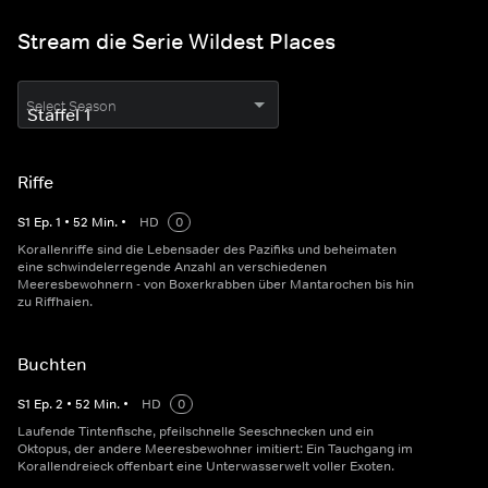
Stream die Serie Wildest Places
Select Season
Riffe
S
1
Ep.
1
•
52
Min.
•
HD
0
Korallenriffe sind die Lebensader des Pazifiks und beheimaten
eine schwindelerregende Anzahl an verschiedenen
Meeresbewohnern - von Boxerkrabben über Mantarochen bis hin
zu Riffhaien.
Buchten
S
1
Ep.
2
•
52
Min.
•
HD
0
Laufende Tintenfische, pfeilschnelle Seeschnecken und ein
Oktopus, der andere Meeresbewohner imitiert: Ein Tauchgang im
Korallendreieck offenbart eine Unterwasserwelt voller Exoten.