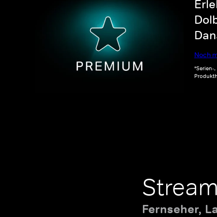
Erle
Dolb
Dana
Noch m
*Serien-
Produkth
Stream
Fernseher, L