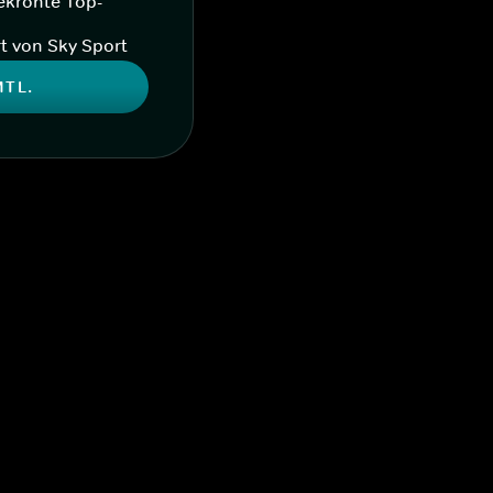
ekrönte Top-
t von Sky Sport
MTL.