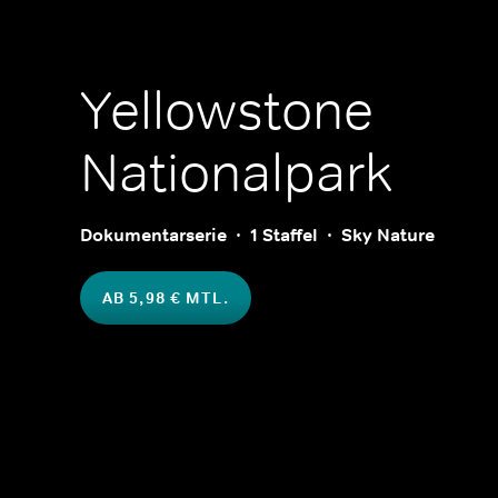
Yellowstone
Nationalpark
Dokumentarserie
1 Staffel
Sky Nature
AB 5,98 € MTL.