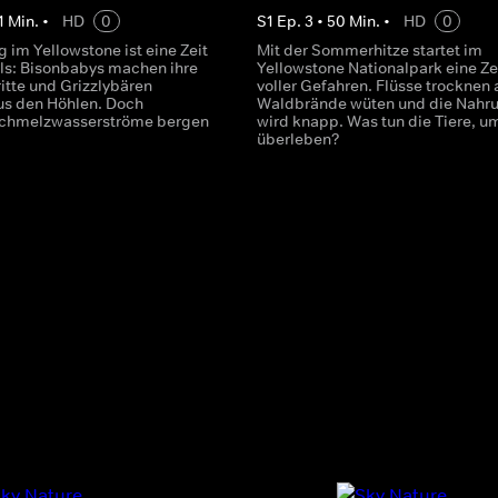
1
Min.
•
HD
0
S
1
Ep.
3
•
50
Min.
•
HD
0
g im Yellowstone ist eine Zeit
Mit der Sommerhitze startet im
s: Bisonbabys machen ihre
Yellowstone Nationalpark eine Ze
itte und Grizzlybären
voller Gefahren. Flüsse trocknen 
s den Höhlen. Doch
Waldbrände wüten und die Nahr
Schmelzwasserströme bergen
wird knapp. Was tun die Tiere, u
überleben?