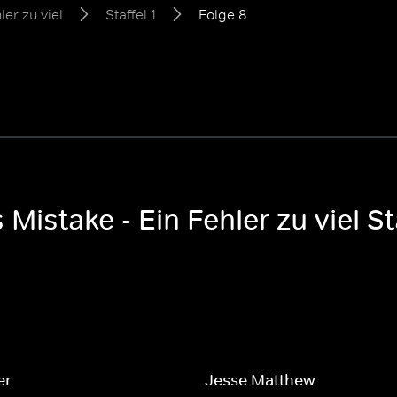
ler zu viel
Staffel 1
Folge 8
 Mistake - Ein Fehler zu viel St
er
Jesse Matthew