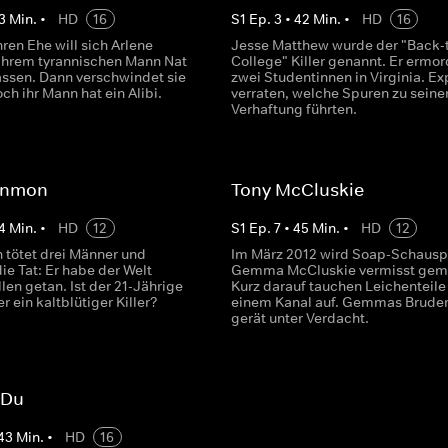
3
Min.
•
HD
16
S
1
Ep.
3
•
42
Min.
•
HD
16
ren Ehe will sich Arlene
Jesse Matthew wurde der "Back-
 ihrem tyrannischen Mann Nat
College" Killer genannt. Er ermo
assen. Dann verschwindet sie
zwei Studentinnen in Virginia. Ex
och ihr Mann hat ein Alibi.
verraten, welche Spuren zu seine
Verhaftung führten.
 Inmon
Tony McCluskie
4
Min.
•
HD
12
S
1
Ep.
7
•
45
Min.
•
HD
12
n tötet drei Männer und
Im März 2012 wird Soap-Schauspi
die Tat: Er habe der Welt
Gemma McCluskie vermisst geme
len getan. Ist der 21-Jährige
Kurz darauf tauchen Leichenteile 
er ein kaltblütiger Killer?
einem Kanal auf. Gemmas Bruder
gerät unter Verdacht.
 Du
43
Min.
•
HD
16