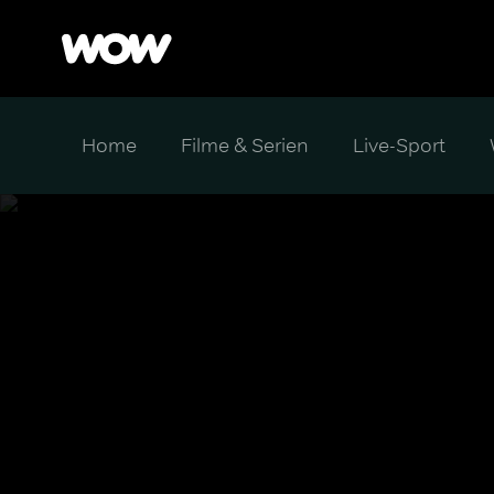
Home
Filme & Serien
Live-Sport