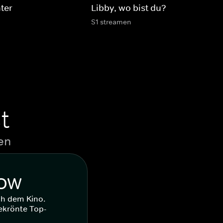
ter
Libby, wo bist du?
S1 streamen
t
en
WOW
ch dem Kino.
ekrönte Top-