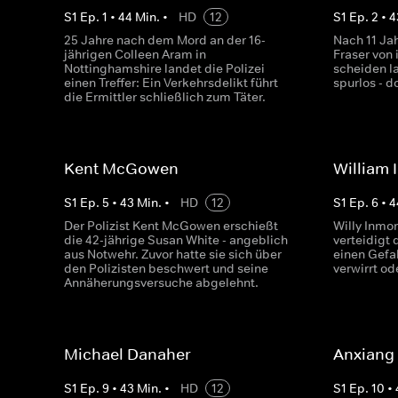
S
1
Ep.
1
•
44
Min.
•
HD
12
S
1
Ep.
2
•
4
25 Jahre nach dem Mord an der 16-
Nach 11 Jah
jährigen Colleen Aram in
Fraser von
Nottinghamshire landet die Polizei
scheiden l
einen Treffer: Ein Verkehrsdelikt führt
spurlos - d
die Ermittler schließlich zum Täter.
Kent McGowen
William
S
1
Ep.
5
•
43
Min.
•
HD
12
S
1
Ep.
6
•
4
Der Polizist Kent McGowen erschießt
Willy Inmo
die 42-jährige Susan White - angeblich
verteidigt 
aus Notwehr. Zuvor hatte sie sich über
einen Gefal
den Polizisten beschwert und seine
verwirrt od
Annäherungsversuche abgelehnt.
Michael Danaher
Anxiang
S
1
Ep.
9
•
43
Min.
•
HD
12
S
1
Ep.
10
•