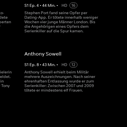
S
1
Ep.
4
•
44
Min.
•
HD
16
to-
Stephen Port fand seine Opfer per
rdete
Dating-App. Er tötete innerhalb weniger
perten
Wochen vier junge Männer London. Bis
r
die Angehörigen eines Opfers dem
Serienkiller auf die Spur kamen.
Anthony Sowell
S
1
Ep.
8
•
43
Min.
•
HD
12
elerin
Anthony Sowell erhielt beim Militär
ldet.
mehrere Auszeichnungen. Nach seiner
in
ehrenhaften Entlassung wurde er zum
 Tony
Serienkiller: Zwischen 2007 und 2009
tötete er mindestens elf Frauen.